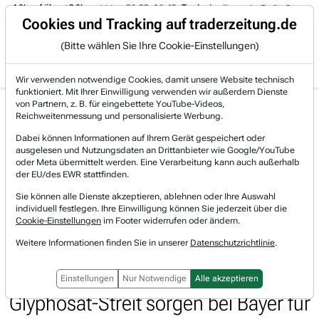
-4 % auf über +3 %.
06.08. 16:49
Trade des Tages
06.08. 16:4
Trading-Room
Cookies und Tracking auf traderzeitung.de
(Bitte wählen Sie Ihre Cookie-Einstellungen)
Produkte
Gratis Account
Login
Wir verwenden notwendige Cookies, damit unsere Website technisch
funktioniert. Mit Ihrer Einwilligung verwenden wir außerdem Dienste
Jetzt registrieren und gratis Artikel lesen.
von Partnern, z. B. für eingebettete YouTube-Videos,
Bereits bei TraderFox registriert? Jetzt anmelden!
Reichweitenmessung und personalisierte Werbung.
Dabei können Informationen auf Ihrem Gerät gespeichert oder
ausgelesen und Nutzungsdaten an Drittanbieter wie Google/YouTube
Home
Marktberichte
Mittags Briefing
oder Meta übermittelt werden. Eine Verarbeitung kann auch außerhalb
Zollsorgen schicken DAX zu Wochenbeginn auf Talfah...
der EU/des EWR stattfinden.
Zollsorgen schicken DAX zu
Sie können alle Dienste akzeptieren, ablehnen oder Ihre Auswahl
individuell festlegen. Ihre Einwilligung können Sie jederzeit über die
Wochenbeginn auf Talfahrt - BMW
Cookie-Einstellungen
im Footer widerrufen oder ändern.
Weitere Informationen finden Sie in unserer
Datenschutzrichtlinie
.
nach Morgan Stanley-Downgrade
deutlich unter Druck - Hoffnung im
Einstellungen
Nur Notwendige
Alle akzeptieren
Glyphosat-Streit sorgen bei Bayer für