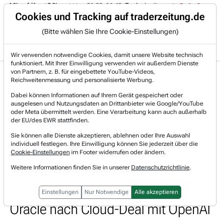
-4 % auf über +3 %.
06.08. 16:49
Trade des Tages
06.08. 16:4
Trading-Room
Cookies und Tracking auf traderzeitung.de
(Bitte wählen Sie Ihre Cookie-Einstellungen)
Produkte
Gratis Account
Login
Wir verwenden notwendige Cookies, damit unsere Website technisch
funktioniert. Mit Ihrer Einwilligung verwenden wir außerdem Dienste
Jetzt registrieren und gratis Artikel lesen.
von Partnern, z. B. für eingebettete YouTube-Videos,
Bereits bei TraderFox registriert? Jetzt anmelden!
Reichweitenmessung und personalisierte Werbung.
Dabei können Informationen auf Ihrem Gerät gespeichert oder
ausgelesen und Nutzungsdaten an Drittanbieter wie Google/YouTube
Home
Marktberichte
oder Meta übermittelt werden. Eine Verarbeitung kann auch außerhalb
DAX vor US-Arbeitsmarktbericht schwächer - Grenke...
der EU/des EWR stattfinden.
DAX vor US-Arbeitsmarktbericht
Sie können alle Dienste akzeptieren, ablehnen oder Ihre Auswahl
individuell festlegen. Ihre Einwilligung können Sie jederzeit über die
schwächer - Grenke nach starken
Cookie-Einstellungen
im Footer widerrufen oder ändern.
Weitere Informationen finden Sie in unserer
Datenschutzrichtlinie
.
Neugeschäftszahlen fester, Infineon
profitiert von Analystensupport -
Einstellungen
Nur Notwendige
Alle akzeptieren
Oracle nach Cloud-Deal mit OpenAI