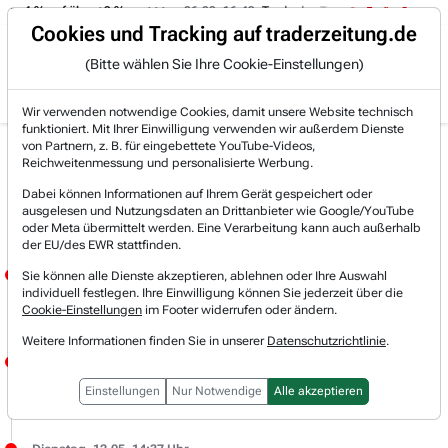
on -4 % auf über +3 %.
06.08. 16:49
Trade des Tages
06.08. 1
Trading-Room
Cookies und Tracking auf traderzeitung.de
(Bitte wählen Sie Ihre Cookie-Einstellungen)
Produkte
Gratis Account
Login
Wir verwenden notwendige Cookies, damit unsere Website technisch
funktioniert. Mit Ihrer Einwilligung verwenden wir außerdem Dienste
von Partnern, z. B. für eingebettete YouTube-Videos,
Live-Trading-
Reichweitenmessung und personalisierte Werbung.
Dabei können Informationen auf Ihrem Gerät gespeichert oder
Research
ausgelesen und Nutzungsdaten an Drittanbieter wie Google/YouTube
oder Meta übermittelt werden. Eine Verarbeitung kann auch außerhalb
der EU/des EWR stattfinden.
Dienstag, 12.05. 15:19 Uhr
Sie können alle Dienste akzeptieren, ablehnen oder Ihre Auswahl
individuell festlegen. Ihre Einwilligung können Sie jederzeit über die
JÖRG MEYER
Cookie-Einstellungen
im Footer widerrufen oder ändern.
Bei AMAZON (i) ist das mittel- und langfristige Szenario intakt, dass die Aktie bis Ende der Dekade die 400 USD abgearbeitet haben wird.
Weitere Informationen finden Sie in unserer
Datenschutzrichtlinie
.
Dienstag, 12.05. 14:48 Uhr
JÖRG MEYER
Einstellungen
Nur Notwendige
Alle akzeptieren
Wedbush hat das Ziel für unseren US-Musterdepotwert USA RARE EARTH (i) von 29 USD auf 35 USD angehoben und mit Outperform bestätigt.