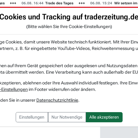
06.08. 16:44
Trade des Tages
06.08. 15:24
Wir setzen im US
Cookies und Tracking auf traderzeitung.d
KI-Agenten
Zeitung
Rankings & Trends
(Bitte wählen Sie Ihre Cookie-Einstellungen)
NEU
 Cookies, damit unsere Website technisch funktioniert. Mit Ihrer Ein
tnern, z. B. für eingebettete YouTube-Videos, Reichweitenmessung u
earch
nen auf Ihrem Gerät gespeichert oder ausgelesen und Nutzungsdaten a
a übermittelt werden. Eine Verarbeitung kann auch außerhalb der EU
DEUTSCHE BANK ist mit +4,2 % einer der Top-Gewinner am deutschen Markt.
kzeptieren, ablehnen oder Ihre Auswahl individuell festlegen. Ihre Einw
-Einstellungen
im Footer widerrufen oder ändern.
nden Sie in unserer
Datenschutzrichtlinie
.
Die Story: Xometry ist bekannt für seinen Online-Marktplatz auf dem Unternehmen für kundenspezifische Aufträge mit einem globalen Netzwerk an Fertigungsunternehmen verbunden werden.
Einstellungen
Nur Notwendige
Alle akzeptieren