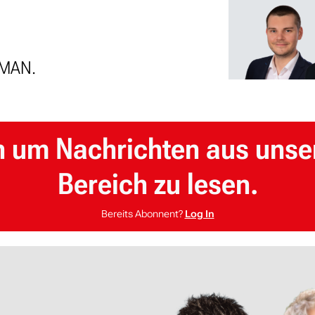
RMAN.
n um Nachrichten aus unse
Bereich zu lesen.
Bereits Abonnent?
Log In