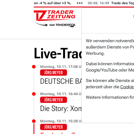
02
GFT (i) steigt von -4 % auf über +3 %.
06.08. 16:49
Trade des Tages
Wir verwenden notwendige
außerdem Dienste von Par
Live-Trading-Res
Werbung.
Dabei können Informatio
Montag, 10.11. 17:08 Uhr
Google/YouTube oder Met
JÖRG MEYER
Sie können alle Dienste a
jederzeit über die
Cookie
Montag, 10.11. 16:44 Uhr
Weitere Informationen fi
JÖRG MEYER
Montag, 10.11. 15:28 Uhr
JÖRG MEYER