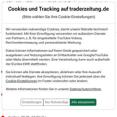
on -4 % auf über +3 %.
06.08. 16:49
Trade des Tages
06.08. 1
Trading-Room
Cookies und Tracking auf traderzeitung.de
(Bitte wählen Sie Ihre Cookie-Einstellungen)
Produkte
Gratis Account
Login
Wir verwenden notwendige Cookies, damit unsere Website technisch
funktioniert. Mit Ihrer Einwilligung verwenden wir außerdem Dienste
von Partnern, z. B. für eingebettete YouTube-Videos,
Live-Trading-
Reichweitenmessung und personalisierte Werbung.
Dabei können Informationen auf Ihrem Gerät gespeichert oder
Research
ausgelesen und Nutzungsdaten an Drittanbieter wie Google/YouTube
oder Meta übermittelt werden. Eine Verarbeitung kann auch außerhalb
der EU/des EWR stattfinden.
Montag, 11.05. 08:50 Uhr
Sie können alle Dienste akzeptieren, ablehnen oder Ihre Auswahl
individuell festlegen. Ihre Einwilligung können Sie jederzeit über die
JÖRG MEYER
Cookie-Einstellungen
im Footer widerrufen oder ändern.
ADESSO muss man auf dem Schirm haben, weil man die Prognose 2026 bestätigte, im Q1 deutlich organisch wuchs und charttechnisch die Bodenbildung enden könnte:
Weitere Informationen finden Sie in unserer
Datenschutzrichtlinie
.
Montag, 11.05. 08:31 Uhr
JÖRG MEYER
Einstellungen
Nur Notwendige
Alle akzeptieren
Bei MTU haben wir 3,60 Euro/Aktie an Dividende letzte Woche vereinnahmt.