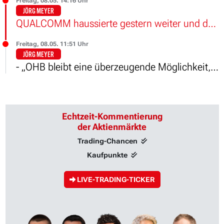
Freitag, 08.05. 14:16 Uhr
JÖRG MEYER
QUALCOMM haussierte gestern weiter und das ohne konkrete Neuigkeiten.
Freitag, 08.05. 11:51 Uhr
JÖRG MEYER
- „OHB bleibt eine überzeugende Möglichkeit, um börsennotierte Beteiligungen am Aufbau der souveränen europäischen Raumfahrt zu erwerben.“
Echtzeit-Kommentierung
der Aktienmärkte
Trading-Chancen
Kaufpunkte
LIVE-TRADING-TICKER