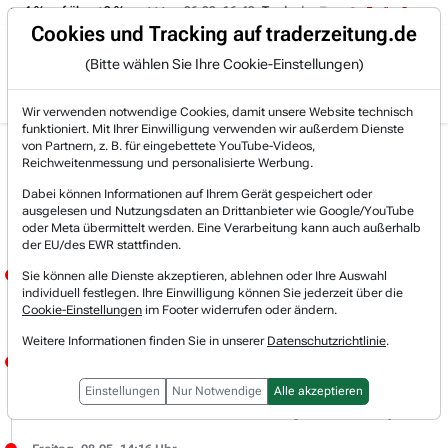
on -4 % auf über +3 %.
06.08. 16:49
Trade des Tages
06.08. 1
Trading-Room
Cookies und Tracking auf traderzeitung.de
(Bitte wählen Sie Ihre Cookie-Einstellungen)
Produkte
Gratis Account
Login
Wir verwenden notwendige Cookies, damit unsere Website technisch
funktioniert. Mit Ihrer Einwilligung verwenden wir außerdem Dienste
von Partnern, z. B. für eingebettete YouTube-Videos,
Live-Trading-
Reichweitenmessung und personalisierte Werbung.
Dabei können Informationen auf Ihrem Gerät gespeichert oder
Research
ausgelesen und Nutzungsdaten an Drittanbieter wie Google/YouTube
oder Meta übermittelt werden. Eine Verarbeitung kann auch außerhalb
der EU/des EWR stattfinden.
Freitag, 08.05. 15:07 Uhr
Sie können alle Dienste akzeptieren, ablehnen oder Ihre Auswahl
individuell festlegen. Ihre Einwilligung können Sie jederzeit über die
JÖRG MEYER
Cookie-Einstellungen
im Footer widerrufen oder ändern.
AKAMAI liefert als CDN-Anbieter die Cloud-Infrastruktur am Rande des Netzes bzw.
Weitere Informationen finden Sie in unserer
Datenschutzrichtlinie
.
Freitag, 08.05. 14:37 Uhr
JÖRG MEYER
Einstellungen
Nur Notwendige
Alle akzeptieren
DATADOG liefert die Monitoring- und Analyseplattform für die Transparenz, um die hochkomplexen Systeme von OpenAI sowie AWS stabil zu halten.