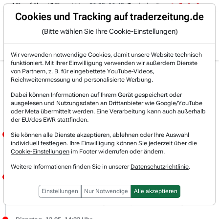
on -4 % auf über +3 %.
06.08. 16:49
Trade des Tages
06.08. 16
Trading-Room
Cookies und Tracking auf traderzeitung.de
(Bitte wählen Sie Ihre Cookie-Einstellungen)
Produkte
Gratis Account
Login
Wir verwenden notwendige Cookies, damit unsere Website technisch
funktioniert. Mit Ihrer Einwilligung verwenden wir außerdem Dienste
von Partnern, z. B. für eingebettete YouTube-Videos,
Live-Trading-
Reichweitenmessung und personalisierte Werbung.
Dabei können Informationen auf Ihrem Gerät gespeichert oder
Research
ausgelesen und Nutzungsdaten an Drittanbieter wie Google/YouTube
oder Meta übermittelt werden. Eine Verarbeitung kann auch außerhalb
der EU/des EWR stattfinden.
Dienstag, 12.05. 14:48 Uhr
Sie können alle Dienste akzeptieren, ablehnen oder Ihre Auswahl
individuell festlegen. Ihre Einwilligung können Sie jederzeit über die
JÖRG MEYER
Cookie-Einstellungen
im Footer widerrufen oder ändern.
Wedbush hat das Ziel für unseren US-Musterdepotwert USA RARE EARTH (i) von 29 USD auf 35 USD angehoben und mit Outperform bestätigt.
Weitere Informationen finden Sie in unserer
Datenschutzrichtlinie
.
Dienstag, 12.05. 14:37 Uhr
JÖRG MEYER
Einstellungen
Nur Notwendige
Alle akzeptieren
Zitat: "Auf dem heutigen Kapitalmarkttag 2026 hat die Scout24-Gruppe die nächste Phase ihrer Wachstumsstrategie vorgestellt.