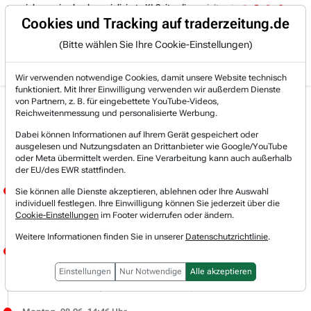
es sich um eine hochspezialisierte KI-Suite, die gezielt auf Software Engineeri
Trading-Room
Cookies und Tracking auf traderzeitung.de
(Bitte wählen Sie Ihre Cookie-Einstellungen)
Produkte
Gratis Account
Login
Wir verwenden notwendige Cookies, damit unsere Website technisch
funktioniert. Mit Ihrer Einwilligung verwenden wir außerdem Dienste
von Partnern, z. B. für eingebettete YouTube-Videos,
Live-Trading-
Reichweitenmessung und personalisierte Werbung.
Dabei können Informationen auf Ihrem Gerät gespeichert oder
Research
ausgelesen und Nutzungsdaten an Drittanbieter wie Google/YouTube
oder Meta übermittelt werden. Eine Verarbeitung kann auch außerhalb
der EU/des EWR stattfinden.
Montag, 08.06. 15:31 Uhr
Sie können alle Dienste akzeptieren, ablehnen oder Ihre Auswahl
individuell festlegen. Ihre Einwilligung können Sie jederzeit über die
JÖRG MEYER
Cookie-Einstellungen
im Footer widerrufen oder ändern.
CORNING meldet noch einen schönen Deal mit AMAZON (i)
Weitere Informationen finden Sie in unserer
Datenschutzrichtlinie
.
Montag, 08.06. 15:13 Uhr
JÖRG MEYER
Einstellungen
Nur Notwendige
Alle akzeptieren
US-Musterdepotwert INTEL (i) schießt um 14 % hoch.