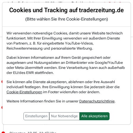
eut abgeliefert.
09:08
- Wynxx: Dabei handelt es sich um eine hochspezi
Trading-Room
Cookies und Tracking auf traderzeitung.de
(Bitte wählen Sie Ihre Cookie-Einstellungen)
Produkte
Gratis Account
Login
Wir verwenden notwendige Cookies, damit unsere Website technisch
funktioniert. Mit Ihrer Einwilligung verwenden wir außerdem Dienste
von Partnern, z. B. für eingebettete YouTube-Videos,
Live-Trading-
Reichweitenmessung und personalisierte Werbung.
Dabei können Informationen auf Ihrem Gerät gespeichert oder
Research
ausgelesen und Nutzungsdaten an Drittanbieter wie Google/YouTube
oder Meta übermittelt werden. Eine Verarbeitung kann auch außerhalb
der EU/des EWR stattfinden.
Dienstag, 12.05. 13:23 Uhr
Sie können alle Dienste akzeptieren, ablehnen oder Ihre Auswahl
individuell festlegen. Ihre Einwilligung können Sie jederzeit über die
JÖRG MEYER
Cookie-Einstellungen
im Footer widerrufen oder ändern.
NOVO-NORDISK zeigt erneut relative Stärke.
Weitere Informationen finden Sie in unserer
Datenschutzrichtlinie
.
Dienstag, 12.05. 12:07 Uhr
JÖRG MEYER
Einstellungen
Nur Notwendige
Alle akzeptieren
ams-OSRAM (i) konsolidiert heute auf hohem Level.