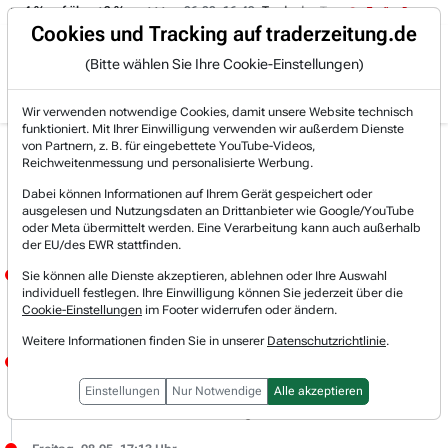
on -4 % auf über +3 %.
06.08. 16:49
Trade des Tages
06.08. 1
Trading-Room
Cookies und Tracking auf traderzeitung.de
(Bitte wählen Sie Ihre Cookie-Einstellungen)
Produkte
Gratis Account
Login
Wir verwenden notwendige Cookies, damit unsere Website technisch
funktioniert. Mit Ihrer Einwilligung verwenden wir außerdem Dienste
von Partnern, z. B. für eingebettete YouTube-Videos,
Live-Trading-
Reichweitenmessung und personalisierte Werbung.
Dabei können Informationen auf Ihrem Gerät gespeichert oder
Research
ausgelesen und Nutzungsdaten an Drittanbieter wie Google/YouTube
oder Meta übermittelt werden. Eine Verarbeitung kann auch außerhalb
der EU/des EWR stattfinden.
Montag, 11.05. 08:31 Uhr
Sie können alle Dienste akzeptieren, ablehnen oder Ihre Auswahl
individuell festlegen. Ihre Einwilligung können Sie jederzeit über die
JÖRG MEYER
Cookie-Einstellungen
im Footer widerrufen oder ändern.
Bei MTU haben wir 3,60 Euro/Aktie an Dividende letzte Woche vereinnahmt.
Weitere Informationen finden Sie in unserer
Datenschutzrichtlinie
.
Freitag, 08.05. 17:37 Uhr
JÖRG MEYER
Einstellungen
Nur Notwendige
Alle akzeptieren
Schöner Wochenausklang