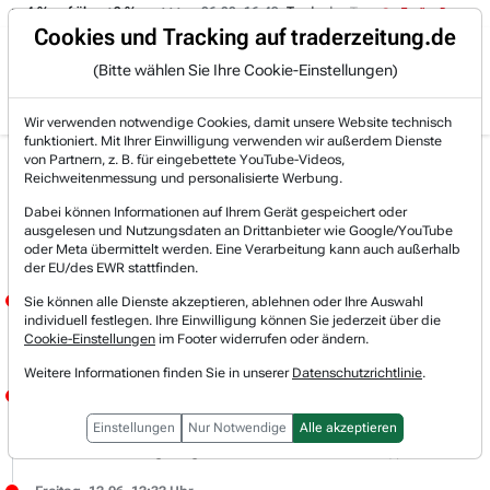
on -4 % auf über +3 %.
06.08. 16:49
Trade des Tages
06.08. 1
Trading-Room
Cookies und Tracking auf traderzeitung.de
(Bitte wählen Sie Ihre Cookie-Einstellungen)
Produkte
Gratis Account
Login
Wir verwenden notwendige Cookies, damit unsere Website technisch
funktioniert. Mit Ihrer Einwilligung verwenden wir außerdem Dienste
von Partnern, z. B. für eingebettete YouTube-Videos,
Live-Trading-
Reichweitenmessung und personalisierte Werbung.
Dabei können Informationen auf Ihrem Gerät gespeichert oder
Research
ausgelesen und Nutzungsdaten an Drittanbieter wie Google/YouTube
oder Meta übermittelt werden. Eine Verarbeitung kann auch außerhalb
der EU/des EWR stattfinden.
Freitag, 12.06. 14:13 Uhr
Sie können alle Dienste akzeptieren, ablehnen oder Ihre Auswahl
individuell festlegen. Ihre Einwilligung können Sie jederzeit über die
JÖRG MEYER
Cookie-Einstellungen
im Footer widerrufen oder ändern.
- Nvidia bietet chinesischen Tech-Konzernen ab sofort seine neue Server-CPU „Vera“ an.
Weitere Informationen finden Sie in unserer
Datenschutzrichtlinie
.
Freitag, 12.06. 13:13 Uhr
JÖRG MEYER
Einstellungen
Nur Notwendige
Alle akzeptieren
Frisches Long-Signal bei 2G ENERGY (i)