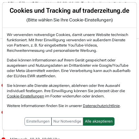
on -4 % auf über +3 %.
06.08. 16:49
Trade des Tages
06.08. 1
Trading-Room
Cookies und Tracking auf traderzeitung.de
(Bitte wählen Sie Ihre Cookie-Einstellungen)
Produkte
Gratis Account
Login
Wir verwenden notwendige Cookies, damit unsere Website technisch
funktioniert. Mit Ihrer Einwilligung verwenden wir außerdem Dienste
von Partnern, z. B. für eingebettete YouTube-Videos,
Live-Trading-
Reichweitenmessung und personalisierte Werbung.
Dabei können Informationen auf Ihrem Gerät gespeichert oder
Research
ausgelesen und Nutzungsdaten an Drittanbieter wie Google/YouTube
oder Meta übermittelt werden. Eine Verarbeitung kann auch außerhalb
der EU/des EWR stattfinden.
Donnerstag, 11.12. 09:15 Uhr
Sie können alle Dienste akzeptieren, ablehnen oder Ihre Auswahl
individuell festlegen. Ihre Einwilligung können Sie jederzeit über die
JÖRG MEYER
Cookie-Einstellungen
im Footer widerrufen oder ändern.
Bei SCOUT24 hat Berenberg heute das Ziel leicht von 128 Euro auf 122 Euro gesenkt, sieht aber weiterhin ein Potenzial von 40 %.
Weitere Informationen finden Sie in unserer
Datenschutzrichtlinie
.
Donnerstag, 11.12. 08:59 Uhr
JÖRG MEYER
Einstellungen
Nur Notwendige
Alle akzeptieren
Top-Breakout-Kandidat ist sicherlich NORDEX!