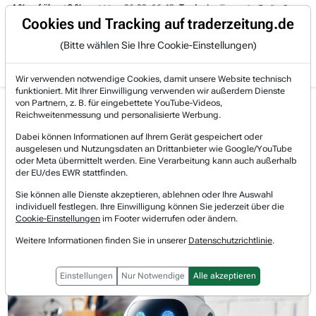
-4 % auf über +3 %.
06.08. 16:49
Trade des Tages
06.08. 16:4
Trading-Room
Cookies und Tracking auf traderzeitung.de
(Bitte wählen Sie Ihre Cookie-Einstellungen)
Produkte
Gratis Account
Login
Wir verwenden notwendige Cookies, damit unsere Website technisch
funktioniert. Mit Ihrer Einwilligung verwenden wir außerdem Dienste
Jetzt registrieren und gratis Artikel lesen.
von Partnern, z. B. für eingebettete YouTube-Videos,
Bereits bei TraderFox registriert? Jetzt anmelden!
Reichweitenmessung und personalisierte Werbung.
Dabei können Informationen auf Ihrem Gerät gespeichert oder
ausgelesen und Nutzungsdaten an Drittanbieter wie Google/YouTube
Home
Lists & Rankings
Top-Wachstumsaktien-Umsatz
oder Meta übermittelt werden. Eine Verarbeitung kann auch außerhalb
SiTime: Systemrelevanter Nischenführer für die d...
der EU/des EWR stattfinden.
SiTime
Sie können alle Dienste akzeptieren, ablehnen oder Ihre Auswahl
Watchlist
individuell festlegen. Ihre Einwilligung können Sie jederzeit über die
SiTime: Systemrelevanter
Cookie-Einstellungen
im Footer widerrufen oder ändern.
Nischenführer für die digitale
Weitere Informationen finden Sie in unserer
Datenschutzrichtlinie
.
Zukunft
Einstellungen
Nur Notwendige
Alle akzeptieren