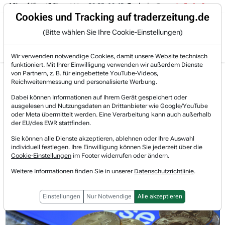
-4 % auf über +3 %.
06.08. 16:49
Trade des Tages
06.08. 16:4
Trading-Room
Cookies und Tracking auf traderzeitung.de
(Bitte wählen Sie Ihre Cookie-Einstellungen)
Produkte
Gratis Account
Login
Wir verwenden notwendige Cookies, damit unsere Website technisch
funktioniert. Mit Ihrer Einwilligung verwenden wir außerdem Dienste
Jetzt registrieren und gratis Artikel lesen.
von Partnern, z. B. für eingebettete YouTube-Videos,
Bereits bei TraderFox registriert? Jetzt anmelden!
Reichweitenmessung und personalisierte Werbung.
Dabei können Informationen auf Ihrem Gerät gespeichert oder
ausgelesen und Nutzungsdaten an Drittanbieter wie Google/YouTube
Home
Lists & Rankings
Top-Wachstumsaktien-Umsatz
oder Meta übermittelt werden. Eine Verarbeitung kann auch außerhalb
Coinbase: Bernstein hebt Kursziel auf 510 USD – ...
der EU/des EWR stattfinden.
Coinbase Global
Sie können alle Dienste akzeptieren, ablehnen oder Ihre Auswahl
Watchlist
individuell festlegen. Ihre Einwilligung können Sie jederzeit über die
Coinbase: Bernstein hebt Kursziel
Cookie-Einstellungen
im Footer widerrufen oder ändern.
auf 510 USD – Regulierung sorgt für
Weitere Informationen finden Sie in unserer
Datenschutzrichtlinie
.
Rallye
Einstellungen
Nur Notwendige
Alle akzeptieren