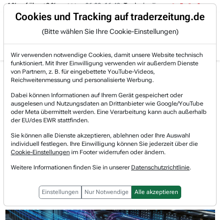
-4 % auf über +3 %.
06.08. 16:49
Trade des Tages
06.08. 16:4
Trading-Room
Cookies und Tracking auf traderzeitung.de
(Bitte wählen Sie Ihre Cookie-Einstellungen)
Produkte
Gratis Account
Login
Wir verwenden notwendige Cookies, damit unsere Website technisch
funktioniert. Mit Ihrer Einwilligung verwenden wir außerdem Dienste
Jetzt registrieren und gratis Artikel lesen.
von Partnern, z. B. für eingebettete YouTube-Videos,
Bereits bei TraderFox registriert? Jetzt anmelden!
Reichweitenmessung und personalisierte Werbung.
Dabei können Informationen auf Ihrem Gerät gespeichert oder
ausgelesen und Nutzungsdaten an Drittanbieter wie Google/YouTube
Home
Lists & Rankings
oder Meta übermittelt werden. Eine Verarbeitung kann auch außerhalb
Top-Wachstumsaktien-Umsatz-und-Gewinn
der EU/des EWR stattfinden.
Vertiv überrascht mit starken Quartalszahlen – ...
Sie können alle Dienste akzeptieren, ablehnen oder Ihre Auswahl
Vertiv Holdings
individuell festlegen. Ihre Einwilligung können Sie jederzeit über die
Watchlist
Cookie-Einstellungen
im Footer widerrufen oder ändern.
Vertiv überrascht mit starken
Weitere Informationen finden Sie in unserer
Datenschutzrichtlinie
.
Quartalszahlen – KI-Boom-Gewinner
weiter unterschätzt
Einstellungen
Nur Notwendige
Alle akzeptieren