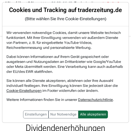
-4 % auf über +3 %.
06.08. 16:49
Trade des Tages
06.08. 16:4
Trading-Room
Cookies und Tracking auf traderzeitung.de
(Bitte wählen Sie Ihre Cookie-Einstellungen)
Produkte
Gratis Account
Login
Wir verwenden notwendige Cookies, damit unsere Website technisch
funktioniert. Mit Ihrer Einwilligung verwenden wir außerdem Dienste
Jetzt registrieren und gratis Artikel lesen.
von Partnern, z. B. für eingebettete YouTube-Videos,
Bereits bei TraderFox registriert? Jetzt anmelden!
Reichweitenmessung und personalisierte Werbung.
Dabei können Informationen auf Ihrem Gerät gespeichert oder
ausgelesen und Nutzungsdaten an Drittanbieter wie Google/YouTube
Home
Lists & Rankings
oder Meta übermittelt werden. Eine Verarbeitung kann auch außerhalb
Top-Wachstumsaktien-Umsatz-und-Gewinn
der EU/des EWR stattfinden.
Cincinnati Financial: Versicherer mit 64-jähriger...
Sie können alle Dienste akzeptieren, ablehnen oder Ihre Auswahl
Cincinnati Financial
individuell festlegen. Ihre Einwilligung können Sie jederzeit über die
Watchlist
Cookie-Einstellungen
im Footer widerrufen oder ändern.
Cincinnati Financial: Versicherer
Weitere Informationen finden Sie in unserer
Datenschutzrichtlinie
.
mit 64-jähriger Tradition
kontinuierlich hoher
Einstellungen
Nur Notwendige
Alle akzeptieren
Dividendenerhöhungen