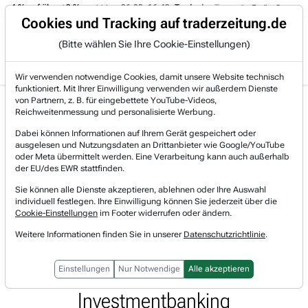
-4 % auf über +3 %.
06.08. 16:49
Trade des Tages
06.08. 16:4
Trading-Room
Cookies und Tracking auf traderzeitung.de
(Bitte wählen Sie Ihre Cookie-Einstellungen)
Produkte
Gratis Account
Login
Wir verwenden notwendige Cookies, damit unsere Website technisch
funktioniert. Mit Ihrer Einwilligung verwenden wir außerdem Dienste
Jetzt registrieren und gratis Artikel lesen.
von Partnern, z. B. für eingebettete YouTube-Videos,
Bereits bei TraderFox registriert? Jetzt anmelden!
Reichweitenmessung und personalisierte Werbung.
Dabei können Informationen auf Ihrem Gerät gespeichert oder
ausgelesen und Nutzungsdaten an Drittanbieter wie Google/YouTube
Home
Lists & Rankings
oder Meta übermittelt werden. Eine Verarbeitung kann auch außerhalb
Top-Wachstumsaktien-Umsatz-und-Gewinn
der EU/des EWR stattfinden.
Buffett setzt auf Jefferies: Strategische Fokussie...
Sie können alle Dienste akzeptieren, ablehnen oder Ihre Auswahl
Jefferies Financial Group
individuell festlegen. Ihre Einwilligung können Sie jederzeit über die
Watchlist
Cookie-Einstellungen
im Footer widerrufen oder ändern.
Buffett setzt auf Jefferies:
Weitere Informationen finden Sie in unserer
Datenschutzrichtlinie
.
Strategische Fokussierung als
Wachstumstreiber im
Einstellungen
Nur Notwendige
Alle akzeptieren
Investmentbanking