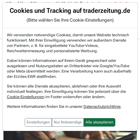
 -4 % auf über +3 %.
06.08. 16:49
Trade des Tages
06.08. 16:
Trading-Room
Cookies und Tracking auf traderzeitung.de
(Bitte wählen Sie Ihre Cookie-Einstellungen)
Produkte
Gratis Account
Login
Wir verwenden notwendige Cookies, damit unsere Website technisch
funktioniert. Mit Ihrer Einwilligung verwenden wir außerdem Dienste
Jetzt registrieren und gratis Artikel lesen.
von Partnern, z. B. für eingebettete YouTube-Videos,
Bereits bei TraderFox registriert? Jetzt anmelden!
Reichweitenmessung und personalisierte Werbung.
Dabei können Informationen auf Ihrem Gerät gespeichert oder
ausgelesen und Nutzungsdaten an Drittanbieter wie Google/YouTube
Home
Lists & Rankings
Relative-Stärke-Aktien
oder Meta übermittelt werden. Eine Verarbeitung kann auch außerhalb
Fair Isaac Corp. - Kreditscoring ist eine Lizenz z...
der EU/des EWR stattfinden.
Fair Isaac
Sie können alle Dienste akzeptieren, ablehnen oder Ihre Auswahl
Watchlist
individuell festlegen. Ihre Einwilligung können Sie jederzeit über die
Fair Isaac Corp. - Kreditscoring ist
Cookie-Einstellungen
im Footer widerrufen oder ändern.
eine Lizenz zum Gelddrucken
Weitere Informationen finden Sie in unserer
Datenschutzrichtlinie
.
Einstellungen
Nur Notwendige
Alle akzeptieren