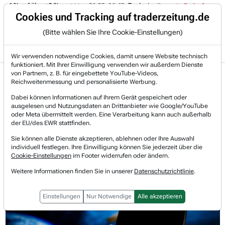
 -4 % auf über +3 %.
06.08. 16:49
Trade des Tages
06.08. 16:
Trading-Room
Cookies und Tracking auf traderzeitung.de
(Bitte wählen Sie Ihre Cookie-Einstellungen)
Produkte
Gratis Account
Login
Wir verwenden notwendige Cookies, damit unsere Website technisch
funktioniert. Mit Ihrer Einwilligung verwenden wir außerdem Dienste
Jetzt registrieren und gratis Artikel lesen.
von Partnern, z. B. für eingebettete YouTube-Videos,
Bereits bei TraderFox registriert? Jetzt anmelden!
Reichweitenmessung und personalisierte Werbung.
Dabei können Informationen auf Ihrem Gerät gespeichert oder
ausgelesen und Nutzungsdaten an Drittanbieter wie Google/YouTube
Home
Lists & Rankings
Relative-Stärke-Aktien
oder Meta übermittelt werden. Eine Verarbeitung kann auch außerhalb
AST SpaceMobile: Pionier im Aufbau eines satellite...
der EU/des EWR stattfinden.
AST SpaceMobile
Sie können alle Dienste akzeptieren, ablehnen oder Ihre Auswahl
Watchlist
individuell festlegen. Ihre Einwilligung können Sie jederzeit über die
AST SpaceMobile: Pionier im
Cookie-Einstellungen
im Footer widerrufen oder ändern.
Aufbau eines satellitengestützten
Weitere Informationen finden Sie in unserer
Datenschutzrichtlinie
.
Mobilfunk-Breitbandnetzes
Einstellungen
Nur Notwendige
Alle akzeptieren