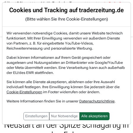
f über +3 %.
16:49
Trade des Tages
16:44
Trade des Tages
Trading-Room
Cookies und Tracking auf traderzeitung.de
(Bitte wählen Sie Ihre Cookie-Einstellungen)
Produkte
Gratis Account
Login
Wir verwenden notwendige Cookies, damit unsere Website technisch
funktioniert. Mit Ihrer Einwilligung verwenden wir außerdem Dienste
Jetzt registrieren und gratis Artikel lesen.
von Partnern, z. B. für eingebettete YouTube-Videos,
Bereits bei TraderFox registriert? Jetzt anmelden!
Reichweitenmessung und personalisierte Werbung.
Dabei können Informationen auf Ihrem Gerät gespeichert oder
ausgelesen und Nutzungsdaten an Drittanbieter wie Google/YouTube
Home
Lists & Rankings
Pivotal-Points
oder Meta übermittelt werden. Eine Verarbeitung kann auch außerhalb
Pivotal-Point Nachverfolgung The Wendys Company (W...
der EU/des EWR stattfinden.
Wendy's Company
Sie können alle Dienste akzeptieren, ablehnen oder Ihre Auswahl
Watchlist
individuell festlegen. Ihre Einwilligung können Sie jederzeit über die
Pivotal-Point Nachverfolgung The
Cookie-Einstellungen
im Footer widerrufen oder ändern.
Wendys Company (WEN): Fast-
Weitere Informationen finden Sie in unserer
Datenschutzrichtlinie
.
Food-Kette rückt nach personellem
Einstellungen
Nur Notwendige
Alle akzeptieren
Neustart an der Spitze schlagartig in