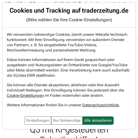
-4 % auf über +3 %.
06.08. 16:49
Trade des Tages
06.08. 16:4
Trading-Room
Cookies und Tracking auf traderzeitung.de
(Bitte wählen Sie Ihre Cookie-Einstellungen)
Produkte
Gratis Account
Login
Wir verwenden notwendige Cookies, damit unsere Website technisch
funktioniert. Mit Ihrer Einwilligung verwenden wir außerdem Dienste
Jetzt registrieren und gratis Artikel lesen.
von Partnern, z. B. für eingebettete YouTube-Videos,
Bereits bei TraderFox registriert? Jetzt anmelden!
Reichweitenmessung und personalisierte Werbung.
Dabei können Informationen auf Ihrem Gerät gespeichert oder
ausgelesen und Nutzungsdaten an Drittanbieter wie Google/YouTube
Home
Lists & Rankings
Pivotal-Points
oder Meta übermittelt werden. Eine Verarbeitung kann auch außerhalb
Pivotal-Point Nachverfolgung Mercury Systems (MRCY...
der EU/des EWR stattfinden.
Mercury Systems
Sie können alle Dienste akzeptieren, ablehnen oder Ihre Auswahl
Watchlist
individuell festlegen. Ihre Einwilligung können Sie jederzeit über die
Pivotal-Point Nachverfolgung
Cookie-Einstellungen
im Footer widerrufen oder ändern.
Mercury Systems (MRCY): Pionier
Weitere Informationen finden Sie in unserer
Datenschutzrichtlinie
.
für maritime Autonomie überzeugt in
Einstellungen
Nur Notwendige
Alle akzeptieren
Q3 mit KI-gesteuerten