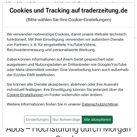
-4 % auf über +3 %.
06.08. 16:49
Trade des Tages
06.08. 16:4
Trading-Room
Cookies und Tracking auf traderzeitung.de
(Bitte wählen Sie Ihre Cookie-Einstellungen)
Produkte
Gratis Account
Login
Wir verwenden notwendige Cookies, damit unsere Website technisch
funktioniert. Mit Ihrer Einwilligung verwenden wir außerdem Dienste
Jetzt registrieren und gratis Artikel lesen.
von Partnern, z. B. für eingebettete YouTube-Videos,
Bereits bei TraderFox registriert? Jetzt anmelden!
Reichweitenmessung und personalisierte Werbung.
Dabei können Informationen auf Ihrem Gerät gespeichert oder
ausgelesen und Nutzungsdaten an Drittanbieter wie Google/YouTube
Home
Lists & Rankings
Pivotal-Points
oder Meta übermittelt werden. Eine Verarbeitung kann auch außerhalb
Pivotal-Point Nachverfolgung Grindr (GRND): LGBTQ+...
der EU/des EWR stattfinden.
Grindr
Sie können alle Dienste akzeptieren, ablehnen oder Ihre Auswahl
Watchlist
individuell festlegen. Ihre Einwilligung können Sie jederzeit über die
Pivotal-Point Nachverfolgung
Cookie-Einstellungen
im Footer widerrufen oder ändern.
Grindr (GRND): LGBTQ+-Dating-App
Weitere Informationen finden Sie in unserer
Datenschutzrichtlinie
.
profitiert von steigenden Premium-
Einstellungen
Nur Notwendige
Alle akzeptieren
Abos – Hochstufung durch Morgan