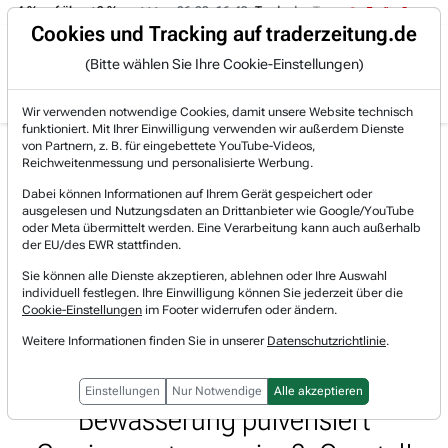
-4 % auf über +3 %.
06.08. 16:49
Trade des Tages
06.08. 16:4
Trading-Room
Cookies und Tracking auf traderzeitung.de
(Bitte wählen Sie Ihre Cookie-Einstellungen)
Produkte
Gratis Account
Login
Wir verwenden notwendige Cookies, damit unsere Website technisch
funktioniert. Mit Ihrer Einwilligung verwenden wir außerdem Dienste
Jetzt registrieren und gratis Artikel lesen.
von Partnern, z. B. für eingebettete YouTube-Videos,
Bereits bei TraderFox registriert? Jetzt anmelden!
Reichweitenmessung und personalisierte Werbung.
Dabei können Informationen auf Ihrem Gerät gespeichert oder
ausgelesen und Nutzungsdaten an Drittanbieter wie Google/YouTube
Home
Lists & Rankings
Pivotal-Points
oder Meta übermittelt werden. Eine Verarbeitung kann auch außerhalb
Lindsay (LNN) im Pivotal-Point-Check: Tech-Boom in...
der EU/des EWR stattfinden.
Lindsay
Sie können alle Dienste akzeptieren, ablehnen oder Ihre Auswahl
Watchlist
individuell festlegen. Ihre Einwilligung können Sie jederzeit über die
Lindsay (LNN) im Pivotal-Point-
Cookie-Einstellungen
im Footer widerrufen oder ändern.
Check: Tech-Boom in der
Weitere Informationen finden Sie in unserer
Datenschutzrichtlinie
.
Landwirtschaft - Spezialist für
Einstellungen
Nur Notwendige
Alle akzeptieren
Bewässerung pulverisiert