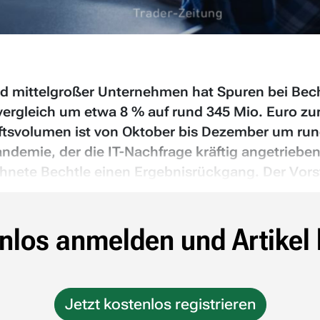
d mittelgroßer Unternehmen hat Spuren bei Becht
vergleich um etwa 8 % auf rund 345 Mio. Euro z
äftsvolumen ist von Oktober bis Dezember um r
emie, der die IT-Nachfrage kräftig angetrieben h
chnete Bechtle einen Ergebnisrückgang. Der Vors
nlos anmelden und Artikel 
Jetzt kostenlos registrieren