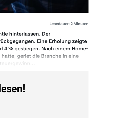
Lesedauer: 2 Minuten
le hinterlassen. Der
urückgegangen. Eine Erholung zeigte
und 4 % gestiegen. Nach einem Home-
atte, geriet die Branche in eine
teuergewinn...
lesen!