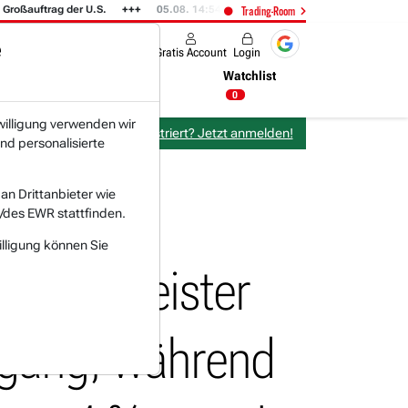
ftrag der U.S.
05.08. 14:54
Was Elon Musk in dieser Nacht zu NVIDIA (i
Trading-Room
e
Produkte
Gratis Account
Login
Nachrichten
Newsticker
Watchlist
06:32 Uhr
0
willigung verwenden wir
Bereits bei TraderFox registriert? Jetzt anmelden!
nd personalisierte
n Drittanbieter wie
/des EWR stattfinden.
illigung können Sie
-Dienstleister
kgang, während