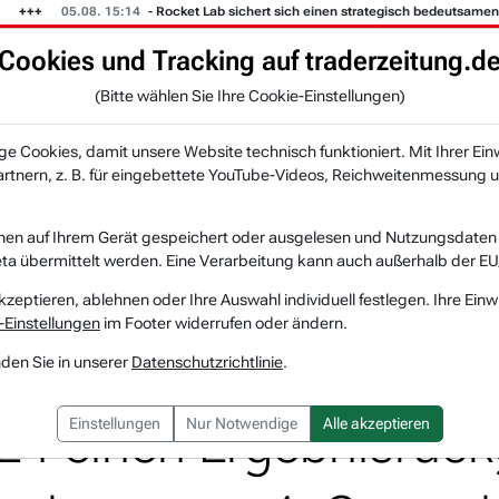
05.08. 15:14
- Rocket Lab sichert sich einen strategisch bedeutsamen Großau
Cookies und Tracking auf traderzeitung.d
KI-Agenten
Zeitung
Rankings & Trends
(Bitte wählen Sie Ihre Cookie-Einstellungen)
NEU
 Cookies, damit unsere Website technisch funktioniert. Mit Ihrer Ein
tnern, z. B. für eingebettete YouTube-Videos, Reichweitenmessung u
m Pivotal-Point-Check: IT-Dienstleister v...
nen auf Ihrem Gerät gespeichert oder ausgelesen und Nutzungsdaten a
a übermittelt werden. Eine Verarbeitung kann auch außerhalb der EU
Bechtle
Watchlist
kzeptieren, ablehnen oder Ihre Auswahl individuell festlegen. Ihre Einw
-Einstellungen
im Footer widerrufen oder ändern.
Pivotal-Point-Check: IT
nden Sie in unserer
Datenschutzrichtlinie
.
024 einen Ergebnisrüc
Einstellungen
Nur Notwendige
Alle akzeptieren