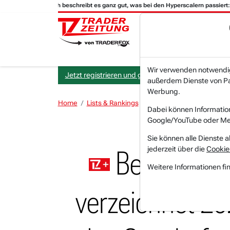
lius Research beschreibt es ganz gut, was bei den Hyperscalern passiert:
Wir verwenden notwendige
Jetzt registrieren und gratis Artikel lesen.
außerdem Dienste von Par
Werbung.
Home
Lists & Rankings
Pivotal-Points
Bechtle i
Dabei können Informatio
Google/YouTube oder Met
Sie können alle Dienste a
jederzeit über die
Cookie
Bechtle im 
Weitere Informationen fi
verzeichnet 2