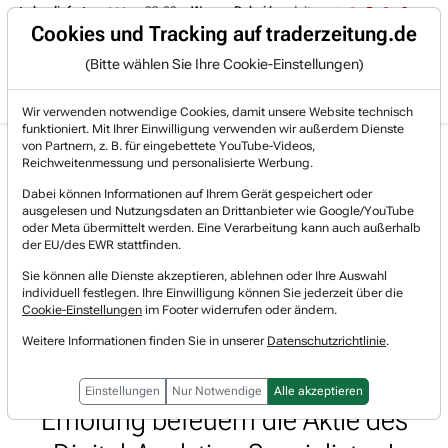
t abgeliefert.
09:08
- Wynxx: Dabei handelt es sich um eine hochspezial
Trading-Room
Cookies und Tracking auf traderzeitung.de
(Bitte wählen Sie Ihre Cookie-Einstellungen)
Produkte
Gratis Account
Login
Wir verwenden notwendige Cookies, damit unsere Website technisch
funktioniert. Mit Ihrer Einwilligung verwenden wir außerdem Dienste
Jetzt registrieren und gratis Artikel lesen.
von Partnern, z. B. für eingebettete YouTube-Videos,
Bereits bei TraderFox registriert? Jetzt anmelden!
Reichweitenmessung und personalisierte Werbung.
Dabei können Informationen auf Ihrem Gerät gespeichert oder
ausgelesen und Nutzungsdaten an Drittanbieter wie Google/YouTube
Home
Lists & Rankings
Pivotal-Points
oder Meta übermittelt werden. Eine Verarbeitung kann auch außerhalb
Amplitude (AMPL) im Pivotal-Point-Check: „Strong...
der EU/des EWR stattfinden.
Amplitude
Sie können alle Dienste akzeptieren, ablehnen oder Ihre Auswahl
Watchlist
individuell festlegen. Ihre Einwilligung können Sie jederzeit über die
Amplitude (AMPL) im Pivotal-
Cookie-Einstellungen
im Footer widerrufen oder ändern.
Point-Check: „Strong Buy“-
Weitere Informationen finden Sie in unserer
Datenschutzrichtlinie
.
Analysten-Rating und Sektor-
Einstellungen
Nur Notwendige
Alle akzeptieren
Erholung befeuern die Aktie des