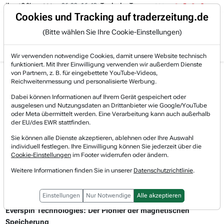
06.08. 16:49
Trade des Tages
06.08. 16:44
Trade des Tages
Trading-Room
Cookies und Tracking auf traderzeitung.de
(Bitte wählen Sie Ihre Cookie-Einstellungen)
Produkte
Gratis Account
Login
Wir verwenden notwendige Cookies, damit unsere Website technisch
funktioniert. Mit Ihrer Einwilligung verwenden wir außerdem Dienste
von Partnern, z. B. für eingebettete YouTube-Videos,
Nicolas-Darvas-Breakouts
Reichweitenmessung und personalisierte Werbung.
Dabei können Informationen auf Ihrem Gerät gespeichert oder
ausgelesen und Nutzungsdaten an Drittanbieter wie Google/YouTube
oder Meta übermittelt werden. Eine Verarbeitung kann auch außerhalb
der EU/des EWR stattfinden.
Sie können alle Dienste akzeptieren, ablehnen oder Ihre Auswahl
individuell festlegen. Ihre Einwilligung können Sie jederzeit über die
Cookie-Einstellungen
im Footer widerrufen oder ändern.
Weitere Informationen finden Sie in unserer
Datenschutzrichtlinie
.
13.05.2026 um 10 Uhr
Einstellungen
Nur Notwendige
Alle akzeptieren
EVERSPIN TECHNOLGIES
Everspin Technologies: Der Pionier der magnetischen
Speicherung