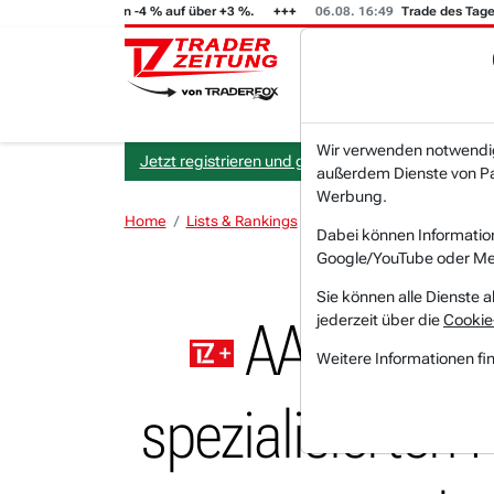
FT (i) steigt von -4 % auf über +3 %.
06.08. 16:49
Trade des Tages
Wir verwenden notwendige
Jetzt registrieren und gratis Artikel lesen.
außerdem Dienste von Par
Werbung.
Home
Lists & Rankings
Branchen und Sektoren
Dabei können Informatio
Google/YouTube oder Met
Sie können alle Dienste a
jederzeit über die
Cookie
AAON: Saube
Weitere Informationen fi
spezialisierten