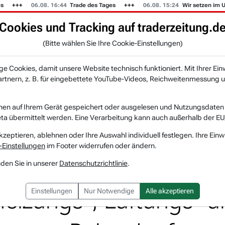
06.08. 16:44
Trade des Tages
06.08. 15:24
Wir setzen im US-Mu
Cookies und Tracking auf traderzeitung.d
KI-Agenten
Zeitung
Rankings & Trends
(Bitte wählen Sie Ihre Cookie-Einstellungen)
NEU
 Cookies, damit unsere Website technisch funktioniert. Mit Ihrer Ein
tnern, z. B. für eingebettete YouTube-Videos, Reichweitenmessung u
AAON: Saubere Luft ist wertvoll! Produzent von spe...
nen auf Ihrem Gerät gespeichert oder ausgelesen und Nutzungsdaten a
a übermittelt werden. Eine Verarbeitung kann auch außerhalb der EU
AAON
Watchlist
kzeptieren, ablehnen oder Ihre Auswahl individuell festlegen. Ihre Einw
-Einstellungen
im Footer widerrufen oder ändern.
re Luft ist wertvoll!
nden Sie in unserer
Datenschutzrichtlinie
.
 Heizungs-, Lüftungs- 
Einstellungen
Nur Notwendige
Alle akzeptieren