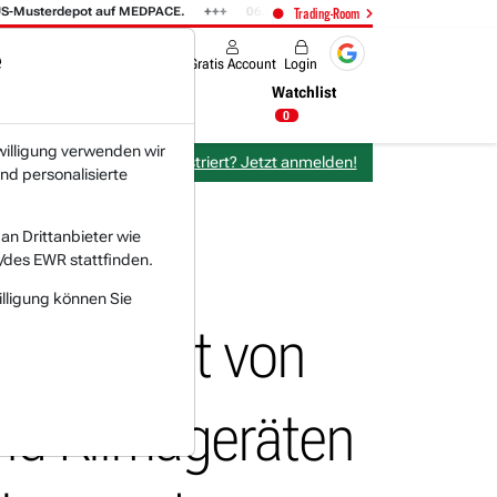
sterdepot auf MEDPACE.
06.08. 14:58
AMAZON (i) hat zwei Tage konsol
Trading-Room
e
Produkte
Gratis Account
Login
Nachrichten
Newsticker
Watchlist
09:55 Uhr
0
willigung verwenden wir
Bereits bei TraderFox registriert? Jetzt anmelden!
nd personalisierte
n Drittanbieter wie
/des EWR stattfinden.
illigung können Sie
 Produzent von
und Klimageräten