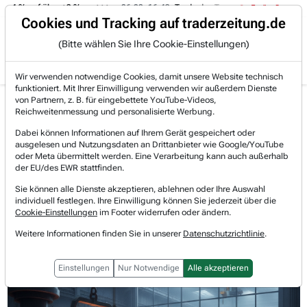
-4 % auf über +3 %.
06.08. 16:49
Trade des Tages
06.08. 16:4
Trading-Room
Cookies und Tracking auf traderzeitung.de
(Bitte wählen Sie Ihre Cookie-Einstellungen)
Produkte
Gratis Account
Login
Wir verwenden notwendige Cookies, damit unsere Website technisch
funktioniert. Mit Ihrer Einwilligung verwenden wir außerdem Dienste
Jetzt registrieren und gratis Artikel lesen.
von Partnern, z. B. für eingebettete YouTube-Videos,
Bereits bei TraderFox registriert? Jetzt anmelden!
Reichweitenmessung und personalisierte Werbung.
Dabei können Informationen auf Ihrem Gerät gespeichert oder
ausgelesen und Nutzungsdaten an Drittanbieter wie Google/YouTube
Home
Lists & Rankings
Allzeithoch
oder Meta übermittelt werden. Eine Verarbeitung kann auch außerhalb
Carpenter Technology: Speziallegierungen für die ...
der EU/des EWR stattfinden.
Carpenter Technology
Sie können alle Dienste akzeptieren, ablehnen oder Ihre Auswahl
Watchlist
individuell festlegen. Ihre Einwilligung können Sie jederzeit über die
Carpenter Technology:
Cookie-Einstellungen
im Footer widerrufen oder ändern.
Speziallegierungen für die Luftfahrt
Weitere Informationen finden Sie in unserer
Datenschutzrichtlinie
.
treiben Aktie auf neues Allzeithoch
Einstellungen
Nur Notwendige
Alle akzeptieren