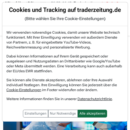
-4 % auf über +3 %.
06.08. 16:49
Trade des Tages
06.08. 16:4
Trading-Room
Cookies und Tracking auf traderzeitung.de
(Bitte wählen Sie Ihre Cookie-Einstellungen)
Produkte
Gratis Account
Login
Wir verwenden notwendige Cookies, damit unsere Website technisch
funktioniert. Mit Ihrer Einwilligung verwenden wir außerdem Dienste
Jetzt registrieren und gratis Artikel lesen.
von Partnern, z. B. für eingebettete YouTube-Videos,
Bereits bei TraderFox registriert? Jetzt anmelden!
Reichweitenmessung und personalisierte Werbung.
Dabei können Informationen auf Ihrem Gerät gespeichert oder
ausgelesen und Nutzungsdaten an Drittanbieter wie Google/YouTube
Home
Lists & Rankings
Akkumulation
oder Meta übermittelt werden. Eine Verarbeitung kann auch außerhalb
Western Digital - Cloud- und Datacenter-Boom schie...
der EU/des EWR stattfinden.
Western Digital
Sie können alle Dienste akzeptieren, ablehnen oder Ihre Auswahl
Watchlist
individuell festlegen. Ihre Einwilligung können Sie jederzeit über die
Western Digital - Cloud- und
Cookie-Einstellungen
im Footer widerrufen oder ändern.
Datacenter-Boom schieben Ergebnis
Weitere Informationen finden Sie in unserer
Datenschutzrichtlinie
.
deutlich an!
Einstellungen
Nur Notwendige
Alle akzeptieren