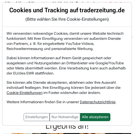
-4 % auf über +3 %.
06.08. 16:49
Trade des Tages
06.08. 16:4
Trading-Room
Cookies und Tracking auf traderzeitung.de
(Bitte wählen Sie Ihre Cookie-Einstellungen)
Produkte
Gratis Account
Login
Wir verwenden notwendige Cookies, damit unsere Website technisch
funktioniert. Mit Ihrer Einwilligung verwenden wir außerdem Dienste
Jetzt registrieren und gratis Artikel lesen.
von Partnern, z. B. für eingebettete YouTube-Videos,
Bereits bei TraderFox registriert? Jetzt anmelden!
Reichweitenmessung und personalisierte Werbung.
Dabei können Informationen auf Ihrem Gerät gespeichert oder
ausgelesen und Nutzungsdaten an Drittanbieter wie Google/YouTube
Home
Lists & Rankings
Akkumulation
oder Meta übermittelt werden. Eine Verarbeitung kann auch außerhalb
Toast - Anziehende Konsumausgaben und steigende Ne...
der EU/des EWR stattfinden.
Toast
Sie können alle Dienste akzeptieren, ablehnen oder Ihre Auswahl
Watchlist
individuell festlegen. Ihre Einwilligung können Sie jederzeit über die
Toast - Anziehende
Cookie-Einstellungen
im Footer widerrufen oder ändern.
Konsumausgaben und steigende
Weitere Informationen finden Sie in unserer
Datenschutzrichtlinie
.
Neukundenzahlen schieben
Einstellungen
Nur Notwendige
Alle akzeptieren
Ergebnis an!