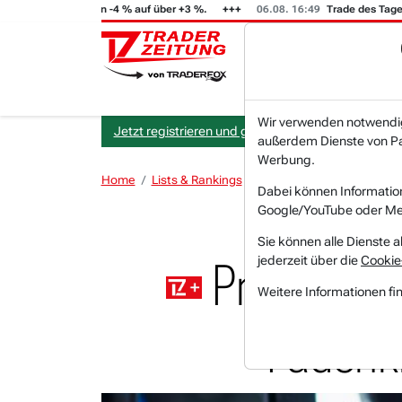
T (i) steigt von -4 % auf über +3 %.
06.08. 16:49
Trade des Tages
Wir verwenden notwendige
Jetzt registrieren und gratis Artikel lesen.
außerdem Dienste von Par
Werbung.
Home
Lists & Rankings
Akkumulation
Protagon
Dabei können Informatio
Google/YouTube oder Met
Sie können alle Dienste a
jederzeit über die
Cookie
Protagonis
Weitere Informationen fi
Fadenk