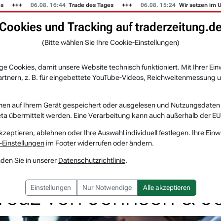
06.08. 16:44
Trade des Tages
06.08. 15:24
Wir setzen im US-Mus
Cookies und Tracking auf traderzeitung.d
KI-Agenten
Zeitung
Rankings & Trends
(Bitte wählen Sie Ihre Cookie-Einstellungen)
NEU
 Cookies, damit unsere Website technisch funktioniert. Mit Ihrer Ein
tnern, z. B. für eingebettete YouTube-Videos, Reichweitenmessung u
ist Therapeutics - Biotechkonzern im Faden...
nen auf Ihrem Gerät gespeichert oder ausgelesen und Nutzungsdaten a
a übermittelt werden. Eine Verarbeitung kann auch außerhalb der EU
Protagonist Therapeutics
Watchlis
kzeptieren, ablehnen oder Ihre Auswahl individuell festlegen. Ihre Einw
-Einstellungen
im Footer widerrufen oder ändern.
t Therapeutics - Biot
nden Sie in unserer
Datenschutzrichtlinie
.
reuz von Johnson & J
Einstellungen
Nur Notwendige
Alle akzeptieren