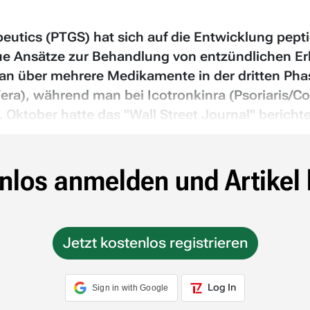
peutics (PTGS) hat sich auf die Entwicklung pept
neue Ansätze zur Behandlung von entzündlichen 
an über mehrere Medikamente in der dritten Pha
ra), während man bei Icotronkinra (Psoriaris/Col
tober hatte das "Wall Street Journal" berichtet
nlos anmelden und Artikel 
Jetzt kostenlos registrieren
Log In
Sign in with Google