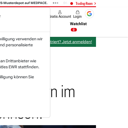
terdepot auf MEDPACE.
06.08. 14:58
AMAZON (i) hat zwei Tage konsoli
Trading-Room
e
Produkte
Gratis Account
Login
Nachrichten
Newsticker
Watchlist
18:00 Uhr
0
willigung verwenden wir
Bereits bei TraderFox registriert? Jetzt anmelden!
nd personalisierte
n Drittanbieter wie
/des EWR stattfinden.
t
illigung können Sie
echkonzern im
ohnson!