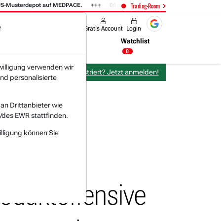
terdepot auf MEDPACE.
06.08. 14:58
AMAZON (i) hat zwei Tage konsolid
Trading-Room
e
Produkte
Gratis Account
Login
Nachrichten
Newsticker
Watchlist
15:59 Uhr
0
willigung verwenden wir
Bereits bei TraderFox registriert? Jetzt anmelden!
nd personalisierte
n Drittanbieter wie
/des EWR stattfinden.
illigung können Sie
er dank
duktoffensive