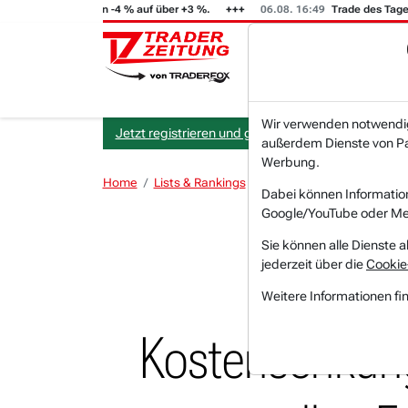
T (i) steigt von -4 % auf über +3 %.
06.08. 16:49
Trade des Tages
Wir verwenden notwendige
Jetzt registrieren und gratis Artikel lesen.
außerdem Dienste von Par
Werbung.
Home
Lists & Rankings
Akkumulation
Nike - S
Dabei können Informatio
Google/YouTube oder Met
Sie können alle Dienste a
jederzeit über die
Cookie
Nike
Weitere Informationen fi
Kostensenkun