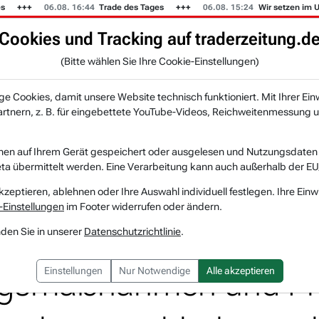
06.08. 16:44
Trade des Tages
06.08. 15:24
Wir setzen im US-Mus
Cookies und Tracking auf traderzeitung.d
KI-Agenten
Zeitung
Rankings & Trends
(Bitte wählen Sie Ihre Cookie-Einstellungen)
NEU
 Cookies, damit unsere Website technisch funktioniert. Mit Ihrer Ein
tnern, z. B. für eingebettete YouTube-Videos, Reichweitenmessung u
portartikelhersteller dank Kostensenkungsm...
nen auf Ihrem Gerät gespeichert oder ausgelesen und Nutzungsdaten a
a übermittelt werden. Eine Verarbeitung kann auch außerhalb der EU
Nike
Watchlist
kzeptieren, ablehnen oder Ihre Auswahl individuell festlegen. Ihre Einw
-Einstellungen
im Footer widerrufen oder ändern.
 - Sportartikelherstell
nden Sie in unserer
Datenschutzrichtlinie
.
gsmaßnahmen und Pro
Einstellungen
Nur Notwendige
Alle akzeptieren