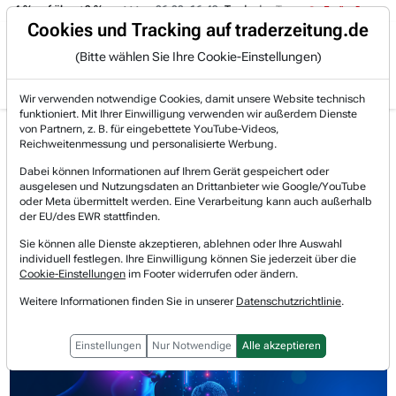
 -4 % auf über +3 %.
06.08. 16:49
Trade des Tages
06.08. 16:
Trading-Room
Cookies und Tracking auf traderzeitung.de
(Bitte wählen Sie Ihre Cookie-Einstellungen)
Produkte
Gratis Account
Login
Wir verwenden notwendige Cookies, damit unsere Website technisch
funktioniert. Mit Ihrer Einwilligung verwenden wir außerdem Dienste
Jetzt registrieren und gratis Artikel lesen.
von Partnern, z. B. für eingebettete YouTube-Videos,
Bereits bei TraderFox registriert? Jetzt anmelden!
Reichweitenmessung und personalisierte Werbung.
Dabei können Informationen auf Ihrem Gerät gespeichert oder
ausgelesen und Nutzungsdaten an Drittanbieter wie Google/YouTube
Home
Lists & Rankings
Akkumulation
oder Meta übermittelt werden. Eine Verarbeitung kann auch außerhalb
Lumentum - KI-Boom schiebt Wachstum an!
der EU/des EWR stattfinden.
Lumentum Holdings
Sie können alle Dienste akzeptieren, ablehnen oder Ihre Auswahl
Watchlist
individuell festlegen. Ihre Einwilligung können Sie jederzeit über die
Lumentum - KI-Boom schiebt
Cookie-Einstellungen
im Footer widerrufen oder ändern.
Wachstum an!
Weitere Informationen finden Sie in unserer
Datenschutzrichtlinie
.
Einstellungen
Nur Notwendige
Alle akzeptieren