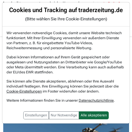
schreibt es ganz gut, was bei den Hyperscalern passiert:
05.08. 15:14
Trading-Room
Cookies und Tracking auf traderzeitung.de
(Bitte wählen Sie Ihre Cookie-Einstellungen)
Produkte
Gratis Account
Login
Wir verwenden notwendige Cookies, damit unsere Website technisch
funktioniert. Mit Ihrer Einwilligung verwenden wir außerdem Dienste
Jetzt registrieren und gratis Artikel lesen.
von Partnern, z. B. für eingebettete YouTube-Videos,
Bereits bei TraderFox registriert? Jetzt anmelden!
Reichweitenmessung und personalisierte Werbung.
Dabei können Informationen auf Ihrem Gerät gespeichert oder
ausgelesen und Nutzungsdaten an Drittanbieter wie Google/YouTube
Home
Lists & Rankings
Akkumulation
oder Meta übermittelt werden. Eine Verarbeitung kann auch außerhalb
AeroVironment - Drohnenhersteller profitiert weite...
der EU/des EWR stattfinden.
AeroVironment
Sie können alle Dienste akzeptieren, ablehnen oder Ihre Auswahl
Watchlist
individuell festlegen. Ihre Einwilligung können Sie jederzeit über die
AeroVironment -
Cookie-Einstellungen
im Footer widerrufen oder ändern.
Drohnenhersteller profitiert weiter
Weitere Informationen finden Sie in unserer
Datenschutzrichtlinie
.
von steigenden Defense-Etats
Einstellungen
Nur Notwendige
Alle akzeptieren