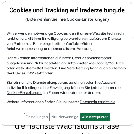
uf über +3 %.
16:49
Trade des Tages
16:44
Trade des Tages
Trading-Room
Cookies und Tracking auf traderzeitung.de
(Bitte wählen Sie Ihre Cookie-Einstellungen)
Produkte
Gratis Account
Login
Wir verwenden notwendige Cookies, damit unsere Website technisch
funktioniert. Mit Ihrer Einwilligung verwenden wir außerdem Dienste
Jetzt registrieren und gratis Artikel lesen.
von Partnern, z. B. für eingebettete YouTube-Videos,
Bereits bei TraderFox registriert? Jetzt anmelden!
Reichweitenmessung und personalisierte Werbung.
Dabei können Informationen auf Ihrem Gerät gespeichert oder
ausgelesen und Nutzungsdaten an Drittanbieter wie Google/YouTube
Home
Börsen-Nachrichten
Trading-Sektionen
oder Meta übermittelt werden. Eine Verarbeitung kann auch außerhalb
Uranium Energy Corp. (UEC): Stifel sieht 105 % Kur...
der EU/des EWR stattfinden.
Uranium Energy
Sie können alle Dienste akzeptieren, ablehnen oder Ihre Auswahl
Watchlist
individuell festlegen. Ihre Einwilligung können Sie jederzeit über die
Uranium Energy Corp. (UEC): Stifel
Cookie-Einstellungen
im Footer widerrufen oder ändern.
sieht 105 % Kurspotenzial - Der
Weitere Informationen finden Sie in unserer
Datenschutzrichtlinie
.
Konzern dürfte gemäß der Expertin
Einstellungen
Nur Notwendige
Alle akzeptieren
die nächste Wachstumsphase