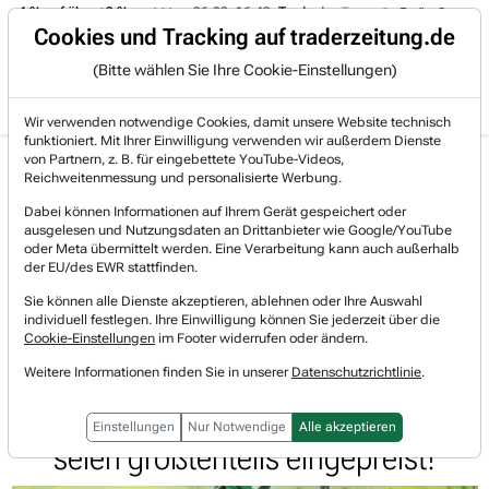
-4 % auf über +3 %.
06.08. 16:49
Trade des Tages
06.08. 16:4
Trading-Room
Cookies und Tracking auf traderzeitung.de
(Bitte wählen Sie Ihre Cookie-Einstellungen)
Produkte
Gratis Account
Login
Wir verwenden notwendige Cookies, damit unsere Website technisch
funktioniert. Mit Ihrer Einwilligung verwenden wir außerdem Dienste
Jetzt registrieren und gratis Artikel lesen.
von Partnern, z. B. für eingebettete YouTube-Videos,
Bereits bei TraderFox registriert? Jetzt anmelden!
Reichweitenmessung und personalisierte Werbung.
Dabei können Informationen auf Ihrem Gerät gespeichert oder
ausgelesen und Nutzungsdaten an Drittanbieter wie Google/YouTube
Home
Börsen-Nachrichten
Trading-Sektionen
oder Meta übermittelt werden. Eine Verarbeitung kann auch außerhalb
Jefferies sieht rund 91 % Kurspotenzial für Verbi...
der EU/des EWR stattfinden.
Verbio
Sie können alle Dienste akzeptieren, ablehnen oder Ihre Auswahl
Watchlist
individuell festlegen. Ihre Einwilligung können Sie jederzeit über die
Jefferies sieht rund 91 %
Cookie-Einstellungen
im Footer widerrufen oder ändern.
Kurspotenzial für Verbio -
Weitere Informationen finden Sie in unserer
Datenschutzrichtlinie
.
Belastungen durch THG-Quoten
Einstellungen
Nur Notwendige
Alle akzeptieren
seien größtenteils eingepreist!