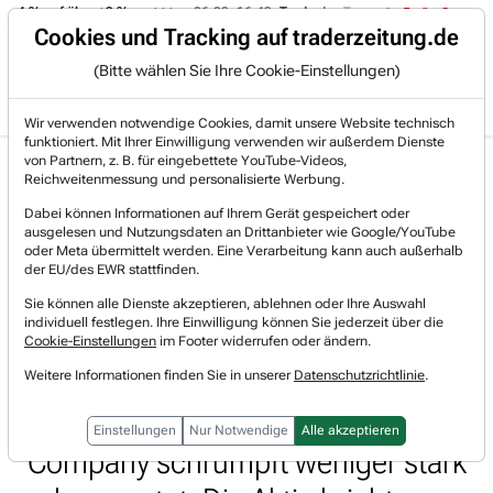
-4 % auf über +3 %.
06.08. 16:49
Trade des Tages
06.08. 16:4
Trading-Room
Cookies und Tracking auf traderzeitung.de
(Bitte wählen Sie Ihre Cookie-Einstellungen)
Produkte
Gratis Account
Login
Wir verwenden notwendige Cookies, damit unsere Website technisch
funktioniert. Mit Ihrer Einwilligung verwenden wir außerdem Dienste
Jetzt registrieren und gratis Artikel lesen.
von Partnern, z. B. für eingebettete YouTube-Videos,
Bereits bei TraderFox registriert? Jetzt anmelden!
Reichweitenmessung und personalisierte Werbung.
Dabei können Informationen auf Ihrem Gerät gespeichert oder
ausgelesen und Nutzungsdaten an Drittanbieter wie Google/YouTube
Home
Börsen-Nachrichten
Trading-Sektionen
oder Meta übermittelt werden. Eine Verarbeitung kann auch außerhalb
Hohe Widerstandsfähigkeit in schwachem Branchenum...
der EU/des EWR stattfinden.
Deere
Sie können alle Dienste akzeptieren, ablehnen oder Ihre Auswahl
Watchlist
individuell festlegen. Ihre Einwilligung können Sie jederzeit über die
Hohe Widerstandsfähigkeit in
Cookie-Einstellungen
im Footer widerrufen oder ändern.
schwachem Branchenumfeld:
Weitere Informationen finden Sie in unserer
Datenschutzrichtlinie
.
Landmaschinen-Spezialist Deere &
Einstellungen
Nur Notwendige
Alle akzeptieren
Company schrumpft weniger stark