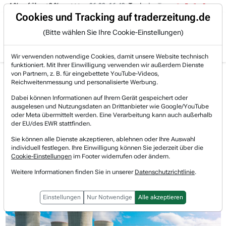
-4 % auf über +3 %.
06.08. 16:49
Trade des Tages
06.08. 16:4
Trading-Room
Cookies und Tracking auf traderzeitung.de
(Bitte wählen Sie Ihre Cookie-Einstellungen)
Produkte
Gratis Account
Login
Wir verwenden notwendige Cookies, damit unsere Website technisch
funktioniert. Mit Ihrer Einwilligung verwenden wir außerdem Dienste
Jetzt registrieren und gratis Artikel lesen.
von Partnern, z. B. für eingebettete YouTube-Videos,
Bereits bei TraderFox registriert? Jetzt anmelden!
Reichweitenmessung und personalisierte Werbung.
Dabei können Informationen auf Ihrem Gerät gespeichert oder
ausgelesen und Nutzungsdaten an Drittanbieter wie Google/YouTube
Home
Börsen-Nachrichten
Trading-Sektionen
oder Meta übermittelt werden. Eine Verarbeitung kann auch außerhalb
Harter Kampf um die Stromkapazitäten, weil die Na...
der EU/des EWR stattfinden.
Harter Kampf um die
Sie können alle Dienste akzeptieren, ablehnen oder Ihre Auswahl
individuell festlegen. Ihre Einwilligung können Sie jederzeit über die
Stromkapazitäten, weil die
Cookie-Einstellungen
im Footer widerrufen oder ändern.
Weitere Informationen finden Sie in unserer
Datenschutzrichtlinie
.
Nachfrage durch die KI-Ära
explodiert. Diese 3 Aktien profitieren.
Einstellungen
Nur Notwendige
Alle akzeptieren