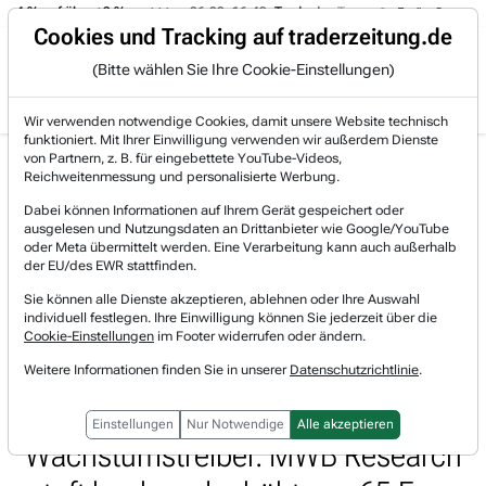
-4 % auf über +3 %.
06.08. 16:49
Trade des Tages
06.08. 16:4
Trading-Room
Cookies und Tracking auf traderzeitung.de
(Bitte wählen Sie Ihre Cookie-Einstellungen)
Produkte
Gratis Account
Login
Wir verwenden notwendige Cookies, damit unsere Website technisch
funktioniert. Mit Ihrer Einwilligung verwenden wir außerdem Dienste
Jetzt registrieren und gratis Artikel lesen.
von Partnern, z. B. für eingebettete YouTube-Videos,
Bereits bei TraderFox registriert? Jetzt anmelden!
Reichweitenmessung und personalisierte Werbung.
Dabei können Informationen auf Ihrem Gerät gespeichert oder
ausgelesen und Nutzungsdaten an Drittanbieter wie Google/YouTube
Home
Börsen-Nachrichten
Trading-Room-Notizen
oder Meta übermittelt werden. Eine Verarbeitung kann auch außerhalb
Vossloh AG: Rekordauftragsbestand und Bahninfrastr...
der EU/des EWR stattfinden.
Vossloh
Sie können alle Dienste akzeptieren, ablehnen oder Ihre Auswahl
Watchlist
individuell festlegen. Ihre Einwilligung können Sie jederzeit über die
Vossloh AG:
Cookie-Einstellungen
im Footer widerrufen oder ändern.
Rekordauftragsbestand und
Weitere Informationen finden Sie in unserer
Datenschutzrichtlinie
.
Bahninfrastruktur als
Einstellungen
Nur Notwendige
Alle akzeptieren
Wachstumstreiber. MWB Research