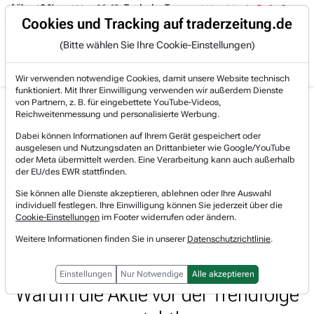
uf über +3 %.
16:49
Trade des Tages
16:44
Trade des Tages
Trading-Room
Cookies und Tracking auf traderzeitung.de
(Bitte wählen Sie Ihre Cookie-Einstellungen)
Produkte
Gratis Account
Login
Wir verwenden notwendige Cookies, damit unsere Website technisch
funktioniert. Mit Ihrer Einwilligung verwenden wir außerdem Dienste
Jetzt registrieren und gratis Artikel lesen.
von Partnern, z. B. für eingebettete YouTube-Videos,
Bereits bei TraderFox registriert? Jetzt anmelden!
Reichweitenmessung und personalisierte Werbung.
Dabei können Informationen auf Ihrem Gerät gespeichert oder
ausgelesen und Nutzungsdaten an Drittanbieter wie Google/YouTube
Home
Börsen-Nachrichten
Trading-Room-Notizen
oder Meta übermittelt werden. Eine Verarbeitung kann auch außerhalb
Robinhood: Die Peergroup Charles Schwab und Flatex...
der EU/des EWR stattfinden.
Robinhood Markets
Sie können alle Dienste akzeptieren, ablehnen oder Ihre Auswahl
Watchlist
individuell festlegen. Ihre Einwilligung können Sie jederzeit über die
Robinhood: Die Peergroup Charles
Cookie-Einstellungen
im Footer widerrufen oder ändern.
Schwab und FlatexDegiro berichtete
Weitere Informationen finden Sie in unserer
Datenschutzrichtlinie
.
von einem starken 1. Quartal.
Einstellungen
Nur Notwendige
Alle akzeptieren
Warum die Aktie vor der Trendfolge