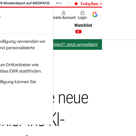
terdepot auf MEDPACE.
06.08. 14:58
AMAZON (i) hat zwei Tage konsolid
Trading-Room
e
Produkte
Gratis Account
Login
Nachrichten
Newsticker
Watchlist
20:36 Uhr
0
willigung verwenden wir
Bereits bei TraderFox registriert? Jetzt anmelden!
nd personalisierte
n Drittanbieter wie
/des EWR stattfinden.
illigung können Sie
r einzige neue
ler ins KI-