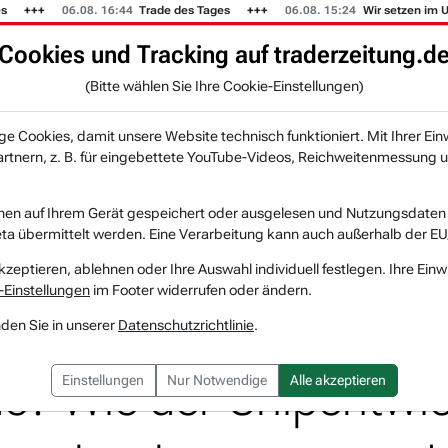
06.08. 16:44
Trade des Tages
06.08. 15:24
Wir setzen im US-Mus
Cookies und Tracking auf traderzeitung.d
KI-Agenten
Zeitung
Rankings & Trends
(Bitte wählen Sie Ihre Cookie-Einstellungen)
NEU
 Cookies, damit unsere Website technisch funktioniert. Mit Ihrer Ein
tnern, z. B. für eingebettete YouTube-Videos, Reichweitenmessung u
n
Qualcomm: Ist ByteDance nicht der einzige neue ASI...
nen auf Ihrem Gerät gespeichert oder ausgelesen und Nutzungsdaten a
a übermittelt werden. Eine Verarbeitung kann auch außerhalb der EU
QUALCOMM
Watchlist
kzeptieren, ablehnen oder Ihre Auswahl individuell festlegen. Ihre Einw
-Einstellungen
im Footer widerrufen oder ändern.
st ByteDance nicht de
nden Sie in unserer
Datenschutzrichtlinie
.
? Wie der Chipentwick
Einstellungen
Nur Notwendige
Alle akzeptieren