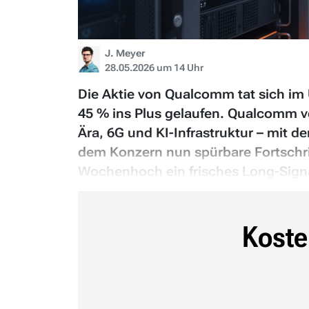
J. Meyer
28.05.2026 um 14 Uhr
Die Aktie von Qualcomm tat sich im 
45 % ins Plus gelaufen. Qualcomm ve
Ära, 6G und KI-Infrastruktur – mit 
dem Konzern nun spürbare Fortschrit
Wochenhoch ein frisches Long-Signa
Koste