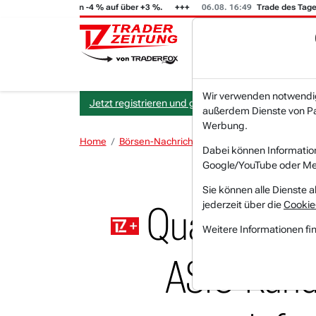
 (i) steigt von -4 % auf über +3 %.
06.08. 16:49
Trade des Tages
Wir verwenden notwendige
Jetzt registrieren und gratis Artikel lesen.
außerdem Dienste von Par
Werbung.
Home
Börsen-Nachrichten
Trading-Room-Notize
Dabei können Informatio
Google/YouTube oder Met
Sie können alle Dienste a
jederzeit über die
Cookie
Qualcomm: I
Weitere Informationen fi
ASIC-Kunde