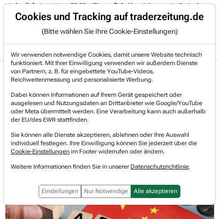
t abgeliefert.
09:08
- Wynxx: Dabei handelt es sich um eine hochspezial
Trading-Room
Cookies und Tracking auf traderzeitung.de
(Bitte wählen Sie Ihre Cookie-Einstellungen)
Produkte
Gratis Account
Login
Wir verwenden notwendige Cookies, damit unsere Website technisch
funktioniert. Mit Ihrer Einwilligung verwenden wir außerdem Dienste
Jetzt registrieren und gratis Artikel lesen.
von Partnern, z. B. für eingebettete YouTube-Videos,
Bereits bei TraderFox registriert? Jetzt anmelden!
Reichweitenmessung und personalisierte Werbung.
Dabei können Informationen auf Ihrem Gerät gespeichert oder
ausgelesen und Nutzungsdaten an Drittanbieter wie Google/YouTube
Home
Börsen-Nachrichten
Trading-Room-Notizen
oder Meta übermittelt werden. Eine Verarbeitung kann auch außerhalb
Micron und Nike: Wie diese Unternehmen von weniger...
der EU/des EWR stattfinden.
Micron und Nike: Wie diese
Sie können alle Dienste akzeptieren, ablehnen oder Ihre Auswahl
individuell festlegen. Ihre Einwilligung können Sie jederzeit über die
Unternehmen von weniger Zöllen
Cookie-Einstellungen
im Footer widerrufen oder ändern.
Weitere Informationen finden Sie in unserer
Datenschutzrichtlinie
.
profitieren!
Einstellungen
Nur Notwendige
Alle akzeptieren