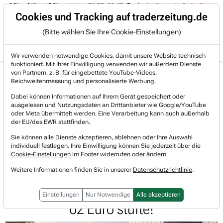
-4 % auf über +3 %.
06.08. 16:49
Trade des Tages
06.08. 16:4
Trading-Room
Cookies und Tracking auf traderzeitung.de
(Bitte wählen Sie Ihre Cookie-Einstellungen)
Produkte
Gratis Account
Login
Wir verwenden notwendige Cookies, damit unsere Website technisch
funktioniert. Mit Ihrer Einwilligung verwenden wir außerdem Dienste
Jetzt registrieren und gratis Artikel lesen.
von Partnern, z. B. für eingebettete YouTube-Videos,
Bereits bei TraderFox registriert? Jetzt anmelden!
Reichweitenmessung und personalisierte Werbung.
Dabei können Informationen auf Ihrem Gerät gespeichert oder
ausgelesen und Nutzungsdaten an Drittanbieter wie Google/YouTube
Home
Börsen-Nachrichten
Trading-Room-Notizen
oder Meta übermittelt werden. Eine Verarbeitung kann auch außerhalb
Kion-Aktie startet die große Trendwende. Die Grü...
der EU/des EWR stattfinden.
KION GROUP
Sie können alle Dienste akzeptieren, ablehnen oder Ihre Auswahl
Watchlist
individuell festlegen. Ihre Einwilligung können Sie jederzeit über die
Kion-Aktie startet die große
Cookie-Einstellungen
im Footer widerrufen oder ändern.
Trendwende. Die Gründe, warum
Weitere Informationen finden Sie in unserer
Datenschutzrichtlinie
.
Morgan Stanley auf Kaufen mit Ziel
Einstellungen
Nur Notwendige
Alle akzeptieren
62 Euro stufte!