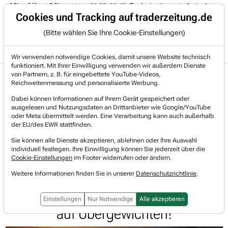
-4 % auf über +3 %.
06.08. 16:49
Trade des Tages
06.08. 16:4
Trading-Room
Cookies und Tracking auf traderzeitung.de
(Bitte wählen Sie Ihre Cookie-Einstellungen)
Produkte
Gratis Account
Login
Wir verwenden notwendige Cookies, damit unsere Website technisch
funktioniert. Mit Ihrer Einwilligung verwenden wir außerdem Dienste
Jetzt registrieren und gratis Artikel lesen.
von Partnern, z. B. für eingebettete YouTube-Videos,
Bereits bei TraderFox registriert? Jetzt anmelden!
Reichweitenmessung und personalisierte Werbung.
Dabei können Informationen auf Ihrem Gerät gespeichert oder
ausgelesen und Nutzungsdaten an Drittanbieter wie Google/YouTube
Home
Börsen-Nachrichten
Trading-Room-Notizen
oder Meta übermittelt werden. Eine Verarbeitung kann auch außerhalb
Fraport: Schließt 4-jährigen Deal mit den Airlin...
der EU/des EWR stattfinden.
Fraport
Sie können alle Dienste akzeptieren, ablehnen oder Ihre Auswahl
Watchlist
individuell festlegen. Ihre Einwilligung können Sie jederzeit über die
Fraport: Schließt 4-jährigen Deal
Cookie-Einstellungen
im Footer widerrufen oder ändern.
mit den Airlines und erhöht die
Weitere Informationen finden Sie in unserer
Datenschutzrichtlinie
.
Flughafenentgelte. JPMorgan stuft
Einstellungen
Nur Notwendige
Alle akzeptieren
auf Übergewichten!