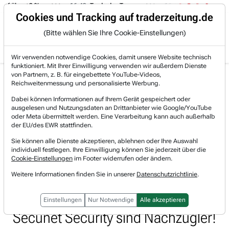
f über +3 %.
16:49
Trade des Tages
16:44
Trade des Tages
Trading-Room
Cookies und Tracking auf traderzeitung.de
(Bitte wählen Sie Ihre Cookie-Einstellungen)
Produkte
Gratis Account
Login
Wir verwenden notwendige Cookies, damit unsere Website technisch
funktioniert. Mit Ihrer Einwilligung verwenden wir außerdem Dienste
Jetzt registrieren und gratis Artikel lesen.
von Partnern, z. B. für eingebettete YouTube-Videos,
Bereits bei TraderFox registriert? Jetzt anmelden!
Reichweitenmessung und personalisierte Werbung.
Dabei können Informationen auf Ihrem Gerät gespeichert oder
ausgelesen und Nutzungsdaten an Drittanbieter wie Google/YouTube
Home
Börsen-Nachrichten
Trading-Room-Notizen
oder Meta übermittelt werden. Eine Verarbeitung kann auch außerhalb
Deutschland diskutiert ein massives Sondervermöge...
der EU/des EWR stattfinden.
Deutschland diskutiert ein
Sie können alle Dienste akzeptieren, ablehnen oder Ihre Auswahl
individuell festlegen. Ihre Einwilligung können Sie jederzeit über die
massives Sondervermögen für die
Cookie-Einstellungen
im Footer widerrufen oder ändern.
Weitere Informationen finden Sie in unserer
Datenschutzrichtlinie
.
Verteidigung. 100 bis 400 Mrd. Euro
sind vorgeschlagen. Airbus und
Einstellungen
Nur Notwendige
Alle akzeptieren
Secunet Security sind Nachzügler!