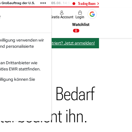
uftrag der U.S.
05.08. 14:54
Was Elon Musk in dieser Nacht zu NVIDIA (
Trading-Room
e
Produkte
Gratis Account
Login
Nachrichten
Newsticker
Watchlist
07:16 Uhr
0
willigung verwenden wir
Bereits bei TraderFox registriert? Jetzt anmelden!
nd personalisierte
n Drittanbieter wie
/des EWR stattfinden.
illigung können Sie
fristigen Bedarf
al bedient ihn.