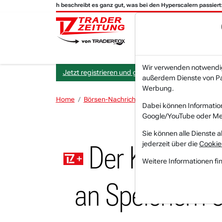
elius Research beschreibt es ganz gut, was bei den Hyperscalern passiert:
Wir verwenden notwendige
Jetzt registrieren und gratis Artikel lesen.
außerdem Dienste von Par
Werbung.
Home
Börsen-Nachrichten
Trading-Room-Notize
Dabei können Informatio
Google/YouTube oder Met
Sie können alle Dienste a
jederzeit über die
Cookie
Der KI-Datenz
Weitere Informationen fi
an Speichern e