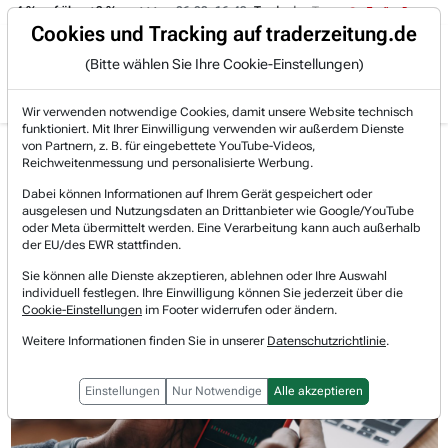
 -4 % auf über +3 %.
06.08. 16:49
Trade des Tages
06.08. 16:
Trading-Room
Cookies und Tracking auf traderzeitung.de
(Bitte wählen Sie Ihre Cookie-Einstellungen)
Produkte
Gratis Account
Login
Wir verwenden notwendige Cookies, damit unsere Website technisch
funktioniert. Mit Ihrer Einwilligung verwenden wir außerdem Dienste
Jetzt registrieren und gratis Artikel lesen.
von Partnern, z. B. für eingebettete YouTube-Videos,
Bereits bei TraderFox registriert? Jetzt anmelden!
Reichweitenmessung und personalisierte Werbung.
Dabei können Informationen auf Ihrem Gerät gespeichert oder
ausgelesen und Nutzungsdaten an Drittanbieter wie Google/YouTube
Home
Börsen-Nachrichten
Stocks in Action
oder Meta übermittelt werden. Eine Verarbeitung kann auch außerhalb
Stocks in Action: Thales, BMW, Nemetschek, Aurubis...
der EU/des EWR stattfinden.
Stocks in Action: Thales, BMW,
Sie können alle Dienste akzeptieren, ablehnen oder Ihre Auswahl
individuell festlegen. Ihre Einwilligung können Sie jederzeit über die
Nemetschek, Aurubis, Nokia
Cookie-Einstellungen
im Footer widerrufen oder ändern.
Weitere Informationen finden Sie in unserer
Datenschutzrichtlinie
.
Einstellungen
Nur Notwendige
Alle akzeptieren