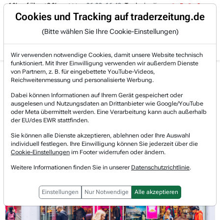
-4 % auf über +3 %.
06.08. 16:49
Trade des Tages
06.08. 16:4
Trading-Room
Cookies und Tracking auf traderzeitung.de
(Bitte wählen Sie Ihre Cookie-Einstellungen)
Produkte
Gratis Account
Login
Wir verwenden notwendige Cookies, damit unsere Website technisch
funktioniert. Mit Ihrer Einwilligung verwenden wir außerdem Dienste
Jetzt registrieren und gratis Artikel lesen.
von Partnern, z. B. für eingebettete YouTube-Videos,
Bereits bei TraderFox registriert? Jetzt anmelden!
Reichweitenmessung und personalisierte Werbung.
Dabei können Informationen auf Ihrem Gerät gespeichert oder
ausgelesen und Nutzungsdaten an Drittanbieter wie Google/YouTube
Home
Börsen-Nachrichten
Stocks in Action
oder Meta übermittelt werden. Eine Verarbeitung kann auch außerhalb
Stocks in Action: Gerresheimer, Deutsche Telekom, ...
der EU/des EWR stattfinden.
Stocks in Action: Gerresheimer,
Sie können alle Dienste akzeptieren, ablehnen oder Ihre Auswahl
individuell festlegen. Ihre Einwilligung können Sie jederzeit über die
Deutsche Telekom, MTU Aero
Cookie-Einstellungen
im Footer widerrufen oder ändern.
Weitere Informationen finden Sie in unserer
Datenschutzrichtlinie
.
Engines, Safran und Rheinmetall AG.
Einstellungen
Nur Notwendige
Alle akzeptieren