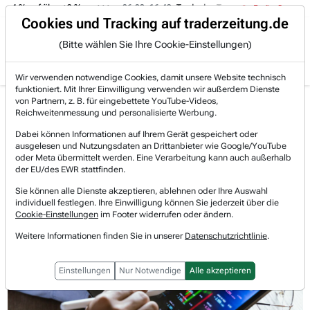
 -4 % auf über +3 %.
06.08. 16:49
Trade des Tages
06.08. 16:
Trading-Room
Cookies und Tracking auf traderzeitung.de
(Bitte wählen Sie Ihre Cookie-Einstellungen)
Produkte
Gratis Account
Login
Wir verwenden notwendige Cookies, damit unsere Website technisch
funktioniert. Mit Ihrer Einwilligung verwenden wir außerdem Dienste
Jetzt registrieren und gratis Artikel lesen.
von Partnern, z. B. für eingebettete YouTube-Videos,
Bereits bei TraderFox registriert? Jetzt anmelden!
Reichweitenmessung und personalisierte Werbung.
Dabei können Informationen auf Ihrem Gerät gespeichert oder
ausgelesen und Nutzungsdaten an Drittanbieter wie Google/YouTube
Home
Börsen-Nachrichten
Stocks in Action
oder Meta übermittelt werden. Eine Verarbeitung kann auch außerhalb
Stocks in Action: ASML, Sartorius, Carl Zeiss Medi...
der EU/des EWR stattfinden.
Stocks in Action: ASML, Sartorius,
Sie können alle Dienste akzeptieren, ablehnen oder Ihre Auswahl
individuell festlegen. Ihre Einwilligung können Sie jederzeit über die
Carl Zeiss Meditec, SFC Energy,
Cookie-Einstellungen
im Footer widerrufen oder ändern.
Weitere Informationen finden Sie in unserer
Datenschutzrichtlinie
.
Nordex
Einstellungen
Nur Notwendige
Alle akzeptieren