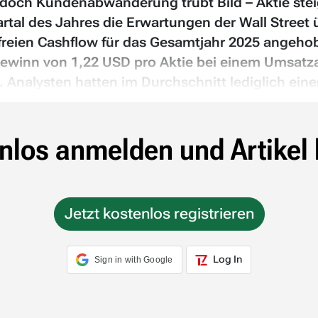
, doch Kundenabwanderung trübt Bild – Aktie ste
al des Jahres die Erwartungen der Wall Street üb
freien Cashflow für das Gesamtjahr 2025 angeho
gewinn von 1,22 USD pro Aktie bei einem Umsatza
 Analysten hatten im Durchschnitt lediglich eine
nlos anmelden und Artikel 
Jetzt kostenlos registrieren
Log In
Sign in with Google