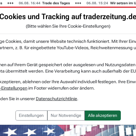
06.08. 16:44
Trade des Tages
06.08. 15:24
Wir setzen im US-Mus
Cookies und Tracking auf traderzeitung.d
KI-Agenten
Zeitung
Rankings & Trends
(Bitte wählen Sie Ihre Cookie-Einstellungen)
NEU
 Cookies, damit unsere Website technisch funktioniert. Mit Ihrer Ein
tnern, z. B. für eingebettete YouTube-Videos, Reichweitenmessung u
Stocks in Action USA: Verizon Communications, Bloc...
nen auf Ihrem Gerät gespeichert oder ausgelesen und Nutzungsdaten a
a übermittelt werden. Eine Verarbeitung kann auch außerhalb der EU
ction USA: Verizon C
kzeptieren, ablehnen oder Ihre Auswahl individuell festlegen. Ihre Einw
-Einstellungen
im Footer widerrufen oder ändern.
Block, Cleveland-Cliffs
nden Sie in unserer
Datenschutzrichtlinie
.
Einstellungen
Nur Notwendige
Alle akzeptieren