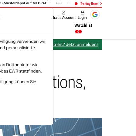
terdepot auf MEDPACE.
06.08. 14:58
AMAZON (i) hat zwei Tage konsoli
Trading-Room
e
Produkte
Gratis Account
Login
Nachrichten
Newsticker
Watchlist
23:00 Uhr
0
willigung verwenden wir
Bereits bei TraderFox registriert? Jetzt anmelden!
nd personalisierte
n Drittanbieter wie
/des EWR stattfinden.
ommunications,
illigung können Sie