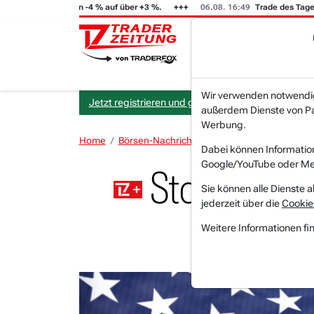
T (i) steigt von -4 % auf über +3 %.
06.08. 16:49
Trade des Tages
Wir verwenden notwendige
Jetzt registrieren und gratis Artikel lesen.
außerdem Dienste von Par
Werbung.
Home
Börsen-Nachrichten
Stocks in Action USA
Dabei können Informatio
Google/YouTube oder Met
Stocks in A
Sie können alle Dienste a
jederzeit über die
Cookie
Weitere Informationen fi