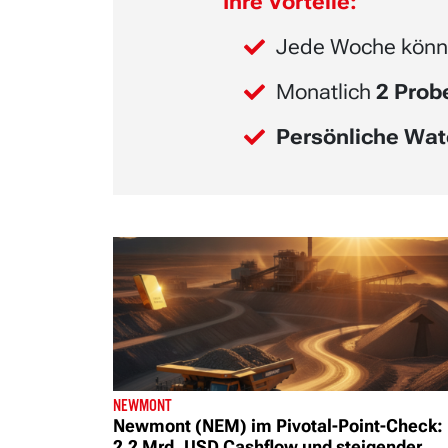
Ihre Vorteile:
Jede Woche könn
Monatlich
2 Pro
Persönliche Wat
NEWMONT
Newmont (NEM) im Pivotal-Point-Check:
2,2 Mrd. USD Cashflow und steigender